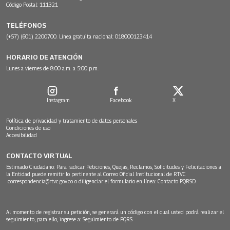
Código Postal: 111321
TELÉFONOS
(+57) (601) 2200700. Línea gratuita nacional: 018000123414
HORARIO DE ATENCIÓN
Lunes a viernes de 8:00 a.m. a 5:00 p.m.
Instagram
Facebook
X
Política de privacidad y tratamiento de datos personales
Condiciones de uso
Accesibilidad
CONTACTO VIRTUAL
Estimado Ciudadano: Para radicar Peticiones, Quejas, Reclamos, Solicitudes y Felicitaciones a
la Entidad puede remitir lo pertinente al Correo Oficial Institucional de RTVC
correspondencia@rtvc.gov.co
o diligenciar el formulario en línea:
Contacto PQRSD.
Al momento de registrar su petición, se generará un código con el cual usted podrá realizar el
seguimiento, para ello, ingrese a:
Seguimiento de PQRS