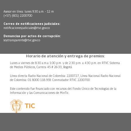
Asesor en línea: lunes 9:30 a.m. - 12 m
(+57) (601) 2200700
Correo de notificaciones judiciales:
notificacionesjudiciales@rtvc.gov.co
Denuncias por actos de corrupción:
soytransparente@rtvc.gov.co
Horario de atención y entrega de premios:
Lunes a viernes de 8:30 a.m.a 1:00 p.m. y de 2:30 p.m. a 4:30 p.m. en RTVC Sistema
de Medios Públicos, Carrera 45 # 26-33, Bogotá.
Línea directa Radio Nacional de Colombia: 2200727, Línea Nacional Radio Nacional
de Colombia: 01 8000 118 959. Conmutador RTVC 2200700
Este contenido fue financiado con recursos del Fondo Único de Tecnologías de la
Información y las Comunicaciones de MinTic.