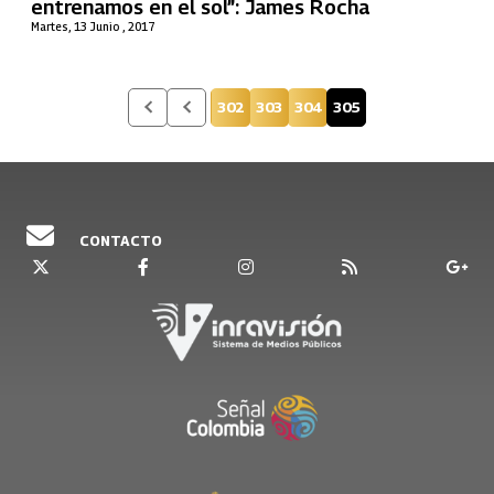
entrenamos en el sol”: James Rocha
Martes, 13 Junio , 2017
302
303
304
305
Página
Página
Página
Página actual
CONTACTO