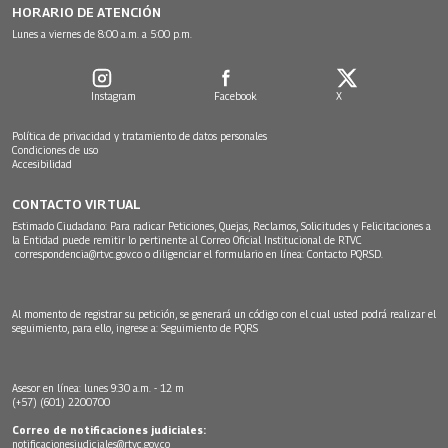
HORARIO DE ATENCIÓN
Lunes a viernes de 8:00 a.m. a 5:00 p.m.
Instagram
Facebook
X
Política de privacidad y tratamiento de datos personales
Condiciones de uso
Accesibilidad
CONTACTO VIRTUAL
Estimado Ciudadano: Para radicar Peticiones, Quejas, Reclamos, Solicitudes y Felicitaciones a
la Entidad puede remitir lo pertinente al Correo Oficial Institucional de RTVC
correspondencia@rtvc.gov.co
o diligenciar el formulario en línea:
Contacto PQRSD.
Al momento de registrar su petición, se generará un código con el cual usted podrá realizar el
seguimiento, para ello, ingrese a:
Seguimiento de PQRS
Asesor en línea: lunes 9:30 a.m. - 12 m
(+57) (601) 2200700
Correo de notificaciones judiciales:
notificacionesjudiciales@rtvc.gov.co