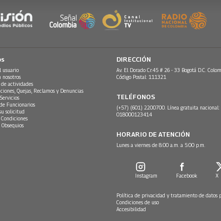
os
DIRECCIÓN
l usuario
Av. El Dorado Cr.45 # 26 - 33 Bogotá D.C. Colom
n nosotros
Código Postal: 111321
 de actividades
ciones, Quejas, Reclamos y Denuncias
TELÉFONOS
Servicios
 de Funcionarios
(+57) (601) 2200700. Línea gratuita nacional:
su solicitud
018000123414
 Condiciones
 Obsequios
HORARIO DE ATENCIÓN
Lunes a viernes de 8:00 a.m. a 5:00 p.m.
Instagram
Facebook
X
Política de privacidad y tratamiento de datos 
Condiciones de uso
Accesibilidad