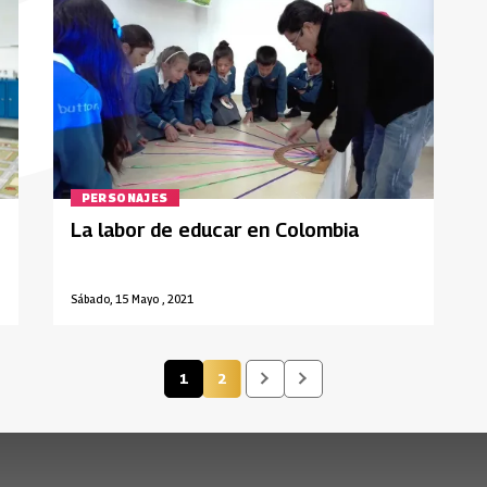
PERSONAJES
La labor de educar en Colombia
Sábado, 15 Mayo , 2021
1
2
Página actual
Página