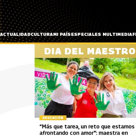
Pasar al contenido principal
ACTUALIDAD
CULTURA
MI PAÍS
ESPECIALES MULTIMEDIA
F
DIA DEL MAESTRO
EDUCACIÓN
“Más que tarea, un reto que estamos
afrontando con amor": maestra en