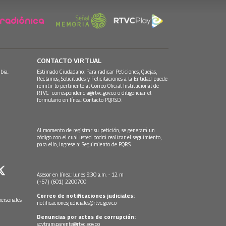
CONTACTO VIRTUAL
bia.
Estimado Ciudadano: Para radicar Peticiones, Quejas,
Reclamos, Solicitudes y Felicitaciones a la Entidad puede
remitir lo pertinente al Correo Oficial Institucional de
RTVC
correspondencia@rtvc.gov.co
o diligenciar el
formulario en línea:
Contacto PQRSD.
Al momento de registrar su petición, se generará un
código con el cual usted podrá realizar el seguimiento,
para ello, ingrese a:
Seguimiento de PQRS
Asesor en línea: lunes 9:30 a.m. - 12 m
(+57) (601) 2200700
Correo de notificaciones judiciales:
personales
notificacionesjudiciales@rtvc.gov.co
Denuncias por actos de corrupción:
soytransparente@rtvc.gov.co