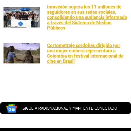
Inravisión supera los 11 millones de
seguidores en sus redes sociales,
consolidando una audiencia informada
a través del Sistema de Medios
Públicos
Cortometraje cordobés dirigido por
una mujer emberá representará a
Colombia en festival internacional de
cine en Brasil
Artículos Player
SIGUE A RADIONACIONAL Y MANTENTE CONECTADO