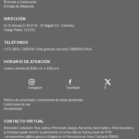
Términos y Condiciones
Entrega de Obsequios
DIRECCIÓN
Av. El Dorado Cr.45 # 26 - 33 Bogotá D.C. Colombia.
Código Postal: 111321
TELÉFONOS
(+57) (601) 2200700. Línea gratuita nacional: 018000123414
HORARIO DE ATENCIÓN
Lunes a viernes de 8:00 a.m. a 5:00 p.m.
Instagram
Facebook
X
Política de privacidad y tratamiento de datos personales
Condiciones de uso
Accesibilidad
CONTACTO VIRTUAL
Estimado Ciudadano: Para radicar Peticiones, Quejas, Reclamos, Solicitudes y Felicitaciones a
la Entidad puede remitir lo pertinente al Correo Oficial Institucional de RTVC
correspondencia@rtvc.gov.co
o diligenciar el formulario en línea:
Contacto PQRSD.