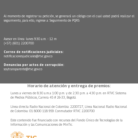
Al momento de registrar su petición, se generará un código con el cual usted podrá realizar el
seguimiento, para ello, ingrese a:
Seguimiento de PQRS
Asesor en línea: lunes 9:30 a.m. - 12 m
(+57) (601) 2200700
Correo de notificaciones judiciales:
notificacionesjudiciales@rtvc.gov.co
Denuncias por actos de corrupción:
soytransparente@rtvc.gov.co
Horario de atención y entrega de premios:
Lunes a viernes de 8:30 a.m.a 1:00 p.m. y de 2:30 p.m. a 4:30 p.m. en RTVC Sistema
de Medios Públicos, Carrera 45 # 26-33, Bogotá.
Línea directa Radio Nacional de Colombia: 2200727, Línea Nacional Radio Nacional
de Colombia: 01 8000 118 959. Conmutador RTVC 2200700
Este contenido fue financiado con recursos del Fondo Único de Tecnologías de la
Información y las Comunicaciones de MinTic.