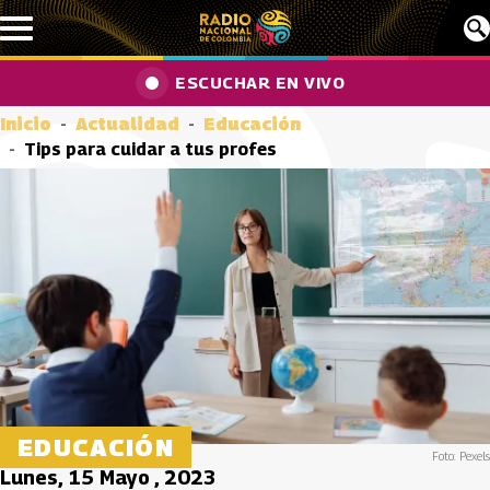
Pasar al contenido principal
ESCUCHAR EN VIVO
Inicio
Actualidad
Educación
Tips para cuidar a tus profes
EDUCACIÓN
Foto: Pexels
Lunes, 15 Mayo , 2023