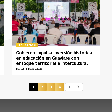
EDUCACIÓN
Gobierno impulsa inversión histórica
en educación en Guaviare con
enfoque territorial e intercultural
Martes, 5 Mayo , 2026
1
2
3
4
Página actual
Página
Página
Página