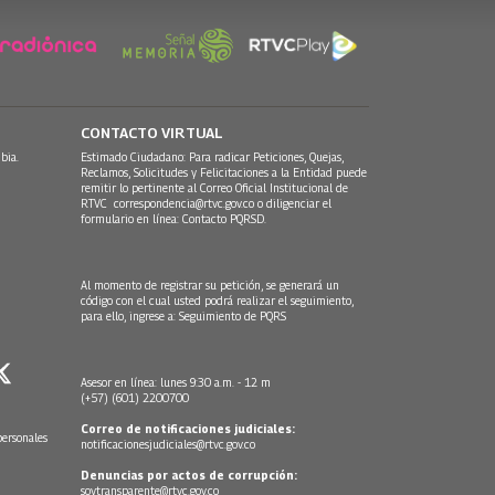
CONTACTO VIRTUAL
bia.
Estimado Ciudadano: Para radicar Peticiones, Quejas,
Reclamos, Solicitudes y Felicitaciones a la Entidad puede
remitir lo pertinente al Correo Oficial Institucional de
RTVC
correspondencia@rtvc.gov.co
o diligenciar el
formulario en línea:
Contacto PQRSD.
Al momento de registrar su petición, se generará un
código con el cual usted podrá realizar el seguimiento,
para ello, ingrese a:
Seguimiento de PQRS
Asesor en línea: lunes 9:30 a.m. - 12 m
(+57) (601) 2200700
Correo de notificaciones judiciales:
personales
notificacionesjudiciales@rtvc.gov.co
Denuncias por actos de corrupción:
soytransparente@rtvc.gov.co