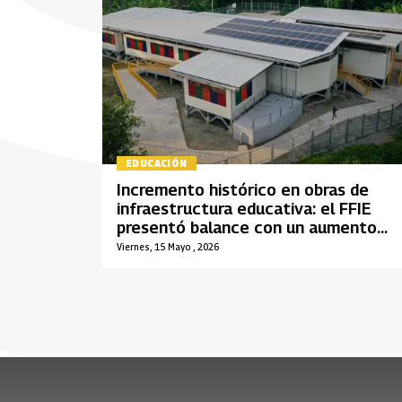
EDUCACIÓN
Incremento histórico en obras de
infraestructura educativa: el FFIE
presentó balance con un aumento
del 64% en el gobierno del Cambio
Viernes, 15 Mayo , 2026