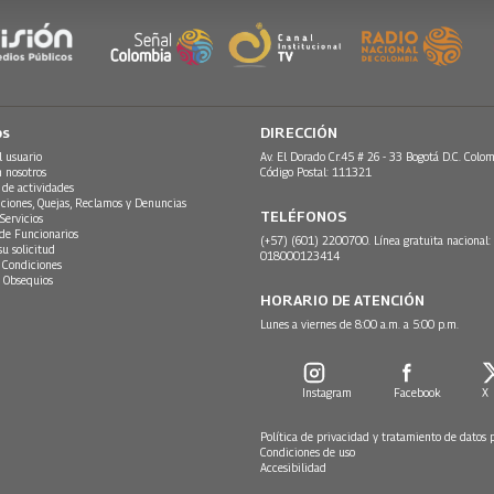
os
DIRECCIÓN
l usuario
Av. El Dorado Cr.45 # 26 - 33 Bogotá D.C. Colom
n nosotros
Código Postal: 111321
 de actividades
ciones, Quejas, Reclamos y Denuncias
TELÉFONOS
Servicios
 de Funcionarios
(+57) (601) 2200700. Línea gratuita nacional:
su solicitud
018000123414
 Condiciones
 Obsequios
HORARIO DE ATENCIÓN
Lunes a viernes de 8:00 a.m. a 5:00 p.m.
Instagram
Facebook
X
Política de privacidad y tratamiento de datos 
Condiciones de uso
Accesibilidad