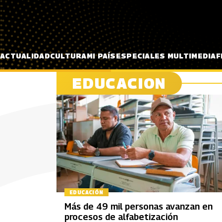
Pasar al contenido principal
ACTUALIDAD
CULTURA
MI PAÍS
ESPECIALES MULTIMEDIA
F
EDUCACION
EDUCACIÓN
Más de 49 mil personas avanzan en
procesos de alfabetización