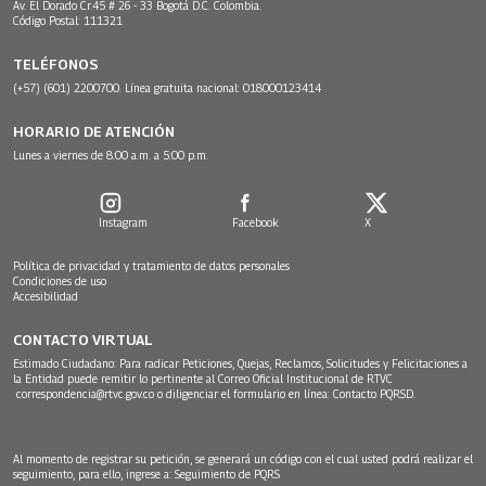
Av. El Dorado Cr.45 # 26 - 33 Bogotá D.C. Colombia.
Código Postal: 111321
TELÉFONOS
(+57) (601) 2200700. Línea gratuita nacional: 018000123414
HORARIO DE ATENCIÓN
Lunes a viernes de 8:00 a.m. a 5:00 p.m.
Instagram
Facebook
X
Política de privacidad y tratamiento de datos personales
Condiciones de uso
Accesibilidad
CONTACTO VIRTUAL
Estimado Ciudadano: Para radicar Peticiones, Quejas, Reclamos, Solicitudes y Felicitaciones a
la Entidad puede remitir lo pertinente al Correo Oficial Institucional de RTVC
correspondencia@rtvc.gov.co
o diligenciar el formulario en línea:
Contacto PQRSD.
Al momento de registrar su petición, se generará un código con el cual usted podrá realizar el
seguimiento, para ello, ingrese a:
Seguimiento de PQRS