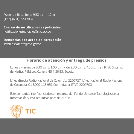
Asesor en línea: lunes 9:30 a.m. - 12 m
(+57) (601) 2200700
Correo de notificaciones judiciales:
notificacionesjudiciales@rtvc.gov.co
Denuncias por actos de corrupción:
soytransparente@rtvc.gov.co
Horario de atención y entrega de premios:
Lunes a viernes de 8:30 a.m.a 1:00 p.m. y de 2:30 p.m. a 4:30 p.m. en RTVC Sistema
de Medios Públicos, Carrera 45 # 26-33, Bogotá.
Línea directa Radio Nacional de Colombia: 2200727, Línea Nacional Radio Nacional
de Colombia: 01 8000 118 959. Conmutador RTVC 2200700
Este contenido fue financiado con recursos del Fondo Único de Tecnologías de la
Información y las Comunicaciones de MinTic.