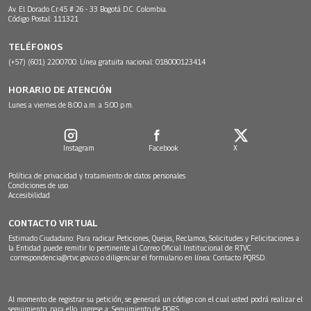
Av. El Dorado Cr.45 # 26 - 33 Bogotá D.C. Colombia.
Código Postal: 111321
TELÉFONOS
(+57) (601) 2200700. Línea gratuita nacional: 018000123414
HORARIO DE ATENCIÓN
Lunes a viernes de 8:00 a.m. a 5:00 p.m.
Instagram
Facebook
X
Política de privacidad y tratamiento de datos personales
Condiciones de uso
Accesibilidad
CONTACTO VIRTUAL
Estimado Ciudadano: Para radicar Peticiones, Quejas, Reclamos, Solicitudes y Felicitaciones a
la Entidad puede remitir lo pertinente al Correo Oficial Institucional de RTVC
correspondencia@rtvc.gov.co
o diligenciar el formulario en línea:
Contacto PQRSD.
Al momento de registrar su petición, se generará un código con el cual usted podrá realizar el
seguimiento, para ello, ingrese a:
Seguimiento de PQRS