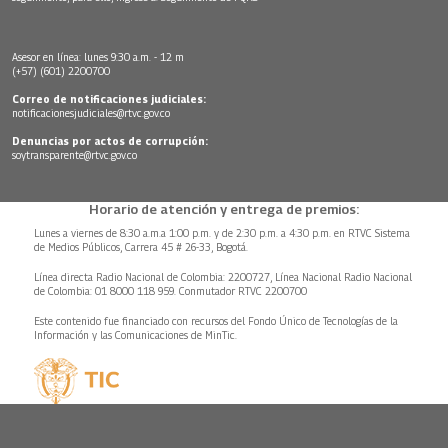
Asesor en línea: lunes 9:30 a.m. - 12 m
(+57) (601) 2200700
Correo de notificaciones judiciales:
notificacionesjudiciales@rtvc.gov.co
Denuncias por actos de corrupción:
soytransparente@rtvc.gov.co
Horario de atención y entrega de premios:
Lunes a viernes de 8:30 a.m.a 1:00 p.m. y de 2:30 p.m. a 4:30 p.m. en RTVC Sistema
de Medios Públicos, Carrera 45 # 26-33, Bogotá.
Línea directa Radio Nacional de Colombia: 2200727, Línea Nacional Radio Nacional
de Colombia: 01 8000 118 959. Conmutador RTVC 2200700
Este contenido fue financiado con recursos del Fondo Único de Tecnologías de la
Información y las Comunicaciones de MinTic.