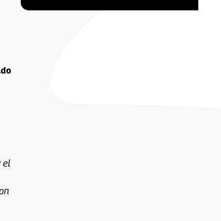
ado
 el
con