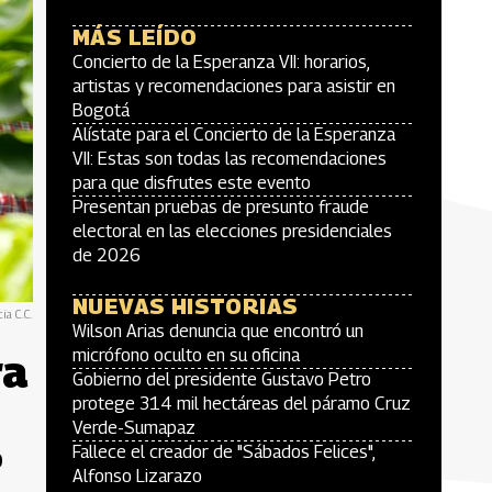
MÁS LEÍDO
Concierto de la Esperanza VII: horarios,
artistas y recomendaciones para asistir en
Bogotá
Alístate para el Concierto de la Esperanza
VII: Estas son todas las recomendaciones
para que disfrutes este evento
Presentan pruebas de presunto fraude
electoral en las elecciones presidenciales
de 2026
NUEVAS HISTORIAS
ia C.C.
Wilson Arias denuncia que encontró un
ra
micrófono oculto en su oficina
Gobierno del presidente Gustavo Petro
protege 314 mil hectáreas del páramo Cruz
Verde-Sumapaz
Fallece el creador de "Sábados Felices",
0
Alfonso Lizarazo