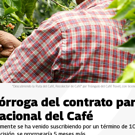
“Descubriendo la Ruta del Café, Recolector de Café” por Triángulo del Café Travel, con licenc
órroga del contrato pa
acional del Café
almente se ha venido suscribiendo por un término de 1
ecisión, se prorrogaría 5 meses más.