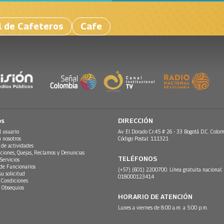
l de Cafeteros
Cafe
os
DIRECCIÓN
l usuario
Av. El Dorado Cr.45 # 26 - 33 Bogotá D.C. Colom
n nosotros
Código Postal: 111321
 de actividades
ciones, Quejas, Reclamos y Denuncias
TELÉFONOS
Servicios
 de Funcionarios
(+57) (601) 2200700. Línea gratuita nacional:
su solicitud
018000123414
 Condiciones
 Obsequios
HORARIO DE ATENCIÓN
Lunes a viernes de 8:00 a.m. a 5:00 p.m.