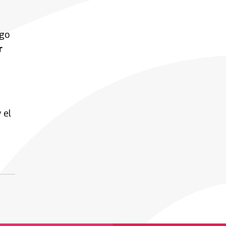
rgo
r
 el