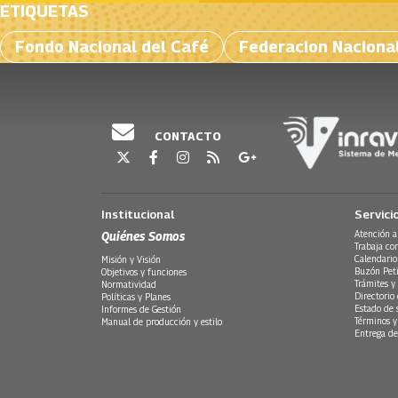
ETIQUETAS
Fondo Nacional del Café
Federacion Naciona
CONTACTO
Institucional
Servici
Quiénes Somos
Atención a
Trabaja co
Calendario
Misión y Visión
Buzón Peti
Objetivos y funciones
Trámites y 
Normatividad
Directorio
Políticas y Planes
Estado de 
Informes de Gestión
Términos y
Manual de producción y estilo
Entrega de