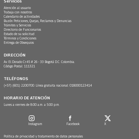
Servicios
Atención al usuario
Trabaja con nosotros
Calendario de actividades
Buzón Peticiones, Quejas, Reclamos y Denuncias
Trámites y Servicios
Directorio de Funcionarios
Estado de su solicitud
Términos y Condiciones
Entrega de Obsequios
DIRECCIÓN
Av. El Dorado Cr.45 # 26 - 33 Bogotá D.C. Colombia.
Código Postal: 111321
TELÉFONOS
(+57) (601) 2200700. Línea gratuita nacional: 018000123414
HORARIO DE ATENCIÓN
Lunes a viernes de 8:00 a.m. a 5:00 p.m.
Instagram
Facebook
X
Política de privacidad y tratamiento de datos personales