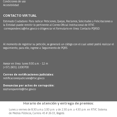
Condiciones de uso
Accesibilidad
CONTACTO VIRTUAL
Estimado Ciudadano: Para radicar Peticiones, Quejas, Reclamos, Solicitudes y Felicitaciones a
la Entidad puede remitir lo pertinente al Correo Oficial Institucional de RTVC
correspondencia@rtvc.gov.co
o diligenciar el formulario en línea:
Contacto PQRSD.
Al momento de registrar su petición, se generará un código con el cual usted podrá realizar el
seguimiento, para ello, ingrese a:
Seguimiento de PQRS
Asesor en línea: lunes 9:30 a.m. - 12 m
(+57) (601) 2200700
Correo de notificaciones judiciales:
notificacionesjudiciales@rtvc.gov.co
Denuncias por actos de corrupción:
soytransparente@rtvc.gov.co
Horario de atención y entrega de premios:
Lunes a viernes de 8:30 a.m.a 1:00 p.m. y de 2:30 p.m. a 4:30 p.m. en RTVC Sistema
de Medios Públicos, Carrera 45 # 26-33, Bogotá.