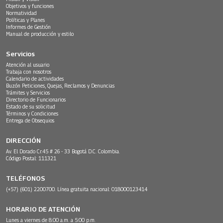
Objetivos y funciones
Normatividad
Políticas y Planes
Informes de Gestión
Manual de producción y estilo
Servicios
Atención al usuario
Trabaja con nosotros
Calendario de actividades
Buzón Peticiones, Quejas, Reclamos y Denuncias
Trámites y Servicios
Directorio de Funcionarios
Estado de su solicitud
Términos y Condiciones
Entrega de Obsequios
DIRECCIÓN
Av. El Dorado Cr.45 # 26 - 33 Bogotá D.C. Colombia.
Código Postal: 111321
TELÉFONOS
(+57) (601) 2200700. Línea gratuita nacional: 018000123414
HORARIO DE ATENCIÓN
Lunes a viernes de 8:00 a.m. a 5:00 p.m.