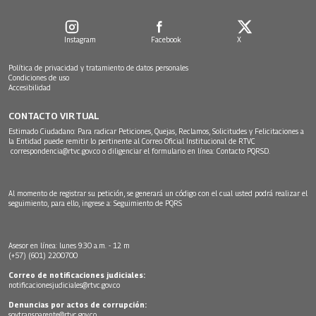
Instagram
Facebook
X
Política de privacidad y tratamiento de datos personales
Condiciones de uso
Accesibilidad
CONTACTO VIRTUAL
Estimado Ciudadano: Para radicar Peticiones, Quejas, Reclamos, Solicitudes y Felicitaciones a
la Entidad puede remitir lo pertinente al Correo Oficial Institucional de RTVC
correspondencia@rtvc.gov.co
o diligenciar el formulario en línea:
Contacto PQRSD.
Al momento de registrar su petición, se generará un código con el cual usted podrá realizar el
seguimiento, para ello, ingrese a:
Seguimiento de PQRS
Asesor en línea: lunes 9:30 a.m. - 12 m
(+57) (601) 2200700
Correo de notificaciones judiciales:
notificacionesjudiciales@rtvc.gov.co
Denuncias por actos de corrupción:
soytransparente@rtvc.gov.co