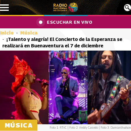
Pasar al contenido principal
ESCUCHAR EN VIVO
Inicio
Música
¡Talento y alegría! El Concierto de la Esperanza se
realizará en Buenaventura el 7 de diciembre
MÚSICA
Foto 1: RTVC | Foto 2: Anddy Caicedo | Foto 3: Damianlhudson