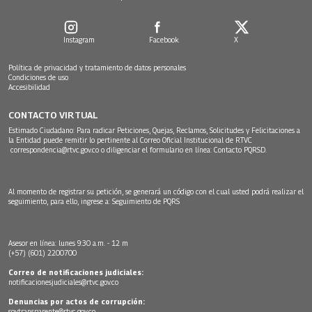
Instagram
Facebook
X
Política de privacidad y tratamiento de datos personales
Condiciones de uso
Accesibilidad
CONTACTO VIRTUAL
Estimado Ciudadano: Para radicar Peticiones, Quejas, Reclamos, Solicitudes y Felicitaciones a
la Entidad puede remitir lo pertinente al Correo Oficial Institucional de RTVC
correspondencia@rtvc.gov.co
o diligenciar el formulario en línea:
Contacto PQRSD.
Al momento de registrar su petición, se generará un código con el cual usted podrá realizar el
seguimiento, para ello, ingrese a:
Seguimiento de PQRS
Asesor en línea: lunes 9:30 a.m. - 12 m
(+57) (601) 2200700
Correo de notificaciones judiciales:
notificacionesjudiciales@rtvc.gov.co
Denuncias por actos de corrupción:
soytransparente@rtvc.gov.co