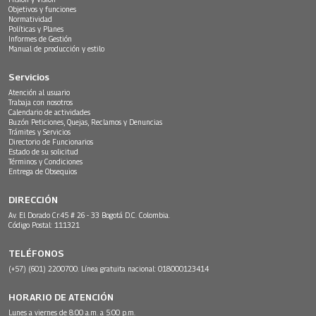
Objetivos y funciones
Normatividad
Políticas y Planes
Informes de Gestión
Manual de producción y estilo
Servicios
Atención al usuario
Trabaja con nosotros
Calendario de actividades
Buzón Peticiones, Quejas, Reclamos y Denuncias
Trámites y Servicios
Directorio de Funcionarios
Estado de su solicitud
Términos y Condiciones
Entrega de Obsequios
DIRECCIÓN
Av. El Dorado Cr.45 # 26 - 33 Bogotá D.C. Colombia.
Código Postal: 111321
TELÉFONOS
(+57) (601) 2200700. Línea gratuita nacional: 018000123414
HORARIO DE ATENCIÓN
Lunes a viernes de 8:00 a.m. a 5:00 p.m.