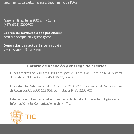
seguimiento, para ello, ingrese a:
Seguimiento de PQRS
Asesor en línea: lunes 9:30 a.m. - 12 m
(+57) (601) 2200700
Correo de notificaciones judiciales:
notificacionesjudiciales@rtvc.gov.co
Denuncias por actos de corrupción:
soytransparente@rtvc.gov.co
Horario de atención y entrega de premios:
Lunes a viernes de 8:30 a.m.a 1:00 p.m. y de 2:30 p.m. a 4:30 p.m. en RTVC Sistema
de Medios Públicos, Carrera 45 # 26-33, Bogotá.
Línea directa Radio Nacional de Colombia: 2200727, Línea Nacional Radio Nacional
de Colombia: 01 8000 118 959. Conmutador RTVC 2200700
Este contenido fue financiado con recursos del Fondo Único de Tecnologías de la
Información y las Comunicaciones de MinTic.