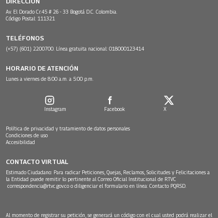
DIRECCIÓN
Av. El Dorado Cr.45 # 26 - 33 Bogotá D.C. Colombia.
Código Postal: 111321
TELÉFONOS
(+57) (601) 2200700. Línea gratuita nacional: 018000123414
HORARIO DE ATENCIÓN
Lunes a viernes de 8:00 a.m. a 5:00 p.m.
Instagram
Facebook
X
Política de privacidad y tratamiento de datos personales
Condiciones de uso
Accesibilidad
CONTACTO VIRTUAL
Estimado Ciudadano: Para radicar Peticiones, Quejas, Reclamos, Solicitudes y Felicitaciones a
la Entidad puede remitir lo pertinente al Correo Oficial Institucional de RTVC
correspondencia@rtvc.gov.co
o diligenciar el formulario en línea:
Contacto PQRSD.
Al momento de registrar su petición, se generará un código con el cual usted podrá realizar el