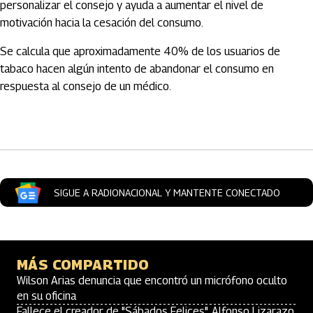
personalizar el consejo y ayuda a aumentar el nivel de
motivación hacia la cesación del consumo.
Se calcula que aproximadamente 40% de los usuarios de
tabaco hacen algún intento de abandonar el consumo en
respuesta al consejo de un médico.
Artículos Player
SIGUE A RADIONACIONAL Y MANTENTE CONECTADO
MÁS COMPARTIDO
Wilson Arias denuncia que encontró un micrófono oculto
en su oficina
Fallece el creador de "Sábados Felices", Alfonso Lizarazo