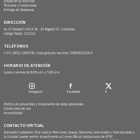
Estado de su solicitud
Términos y Condiciones
Entrega de Obsequios
DIRECCIÓN
Av. El Dorado Cr.45 # 26 - 33 Bogotá D.C. Colombia.
Código Postal: 111321
TELÉFONOS
(+57) (601) 2200700. Línea gratuita nacional: 018000123414
HORARIO DE ATENCIÓN
Lunes a viernes de 8:00 a.m. a 5:00 p.m.
Instagram
Facebook
X
Política de privacidad y tratamiento de datos personales
Condiciones de uso
Accesibilidad
CONTACTO VIRTUAL
Estimado Ciudadano: Para radicar Peticiones, Quejas, Reclamos, Solicitudes y Felicitaciones a
la Entidad puede remitir lo pertinente al Correo Oficial Institucional de RTVC