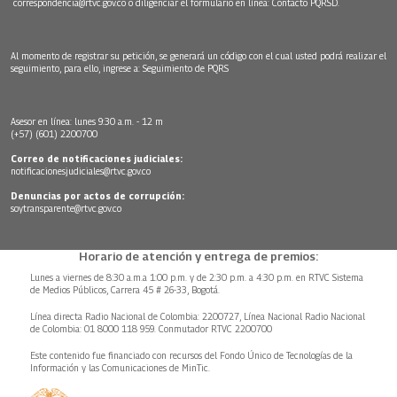
correspondencia@rtvc.gov.co
o diligenciar el formulario en línea:
Contacto PQRSD.
Al momento de registrar su petición, se generará un código con el cual usted podrá realizar el
seguimiento, para ello, ingrese a:
Seguimiento de PQRS
Asesor en línea: lunes 9:30 a.m. - 12 m
(+57) (601) 2200700
Correo de notificaciones judiciales:
notificacionesjudiciales@rtvc.gov.co
Denuncias por actos de corrupción:
soytransparente@rtvc.gov.co
Horario de atención y entrega de premios:
Lunes a viernes de 8:30 a.m.a 1:00 p.m. y de 2:30 p.m. a 4:30 p.m. en RTVC Sistema
de Medios Públicos, Carrera 45 # 26-33, Bogotá.
Línea directa Radio Nacional de Colombia: 2200727, Línea Nacional Radio Nacional
de Colombia: 01 8000 118 959. Conmutador RTVC 2200700
Este contenido fue financiado con recursos del Fondo Único de Tecnologías de la
Información y las Comunicaciones de MinTic.