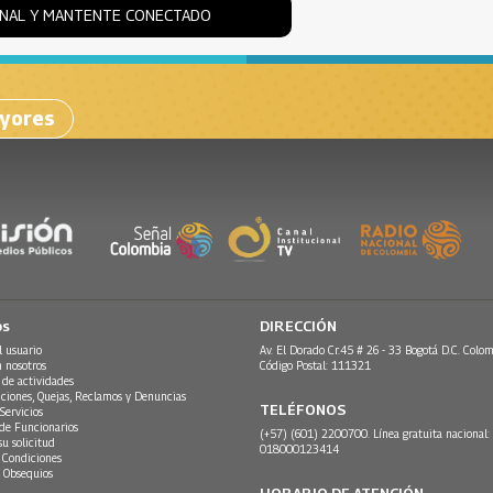
ONAL Y MANTENTE CONECTADO
ayores
os
DIRECCIÓN
l usuario
Av. El Dorado Cr.45 # 26 - 33 Bogotá D.C. Colom
n nosotros
Código Postal: 111321
 de actividades
ciones, Quejas, Reclamos y Denuncias
TELÉFONOS
Servicios
 de Funcionarios
(+57) (601) 2200700. Línea gratuita nacional:
su solicitud
018000123414
 Condiciones
 Obsequios