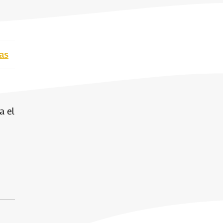
as
a el