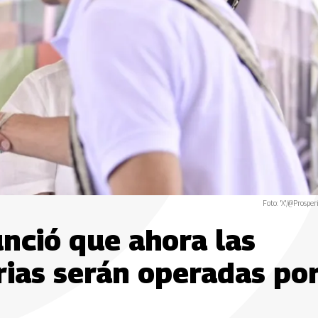
Foto: 'X'/@Prosper
nció que ahora las
rias serán operadas po