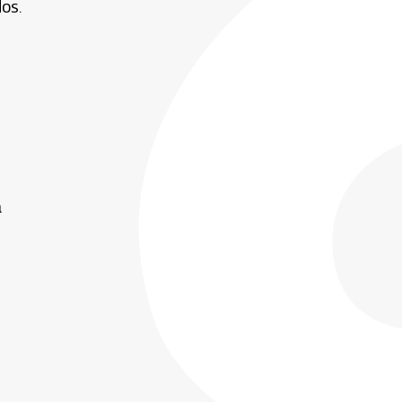
os.
a