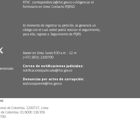
RTVC
correspondencia@rtvc.gov.co
o diligenciar el
formulario en línea:
Contacto PQRSD.
Al momento de registrar su petición, se generará un
código con el cual usted podrá realizar el seguimiento,
para ello, ingrese a:
Seguimiento de PQRS
Asesor en línea: lunes 9:30 a.m. - 12 m
(+57) (601) 2200700
Correo de notificaciones judiciales:
personales
notificacionesjudiciales@rtvc.gov.co
Denuncias por actos de corrupción:
soytransparente@rtvc.gov.co
s:
ional de Colombia: 2200727, Línea
l de Colombia: 01 8000 118 959.
0700