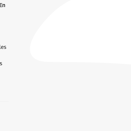
 En
les
os
n