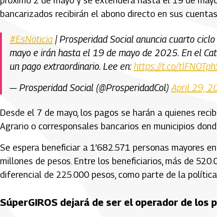
próximo 2 de mayo y se extenderá hasta el 19 de mayo
bancarizados recibirán el abono directo en sus cuentas
#EsNoticia
| Prosperidad Social anuncia cuarto cicl
mayo e irán hasta el 19 de mayo de 2025. En el Cat
un pago extraordinario. Lee en:
https://t.co/tlFNOTp
— Prosperidad Social (@ProsperidadCol)
April 29, 
Desde el 7 de mayo, los pagos se harán a quienes recibe
Agrario o corresponsales bancarios en municipios dond
Se espera beneficiar a 1’682.571 personas mayores en 
millones de pesos. Entre los beneficiarios, más de 52
diferencial de 225.000 pesos, como parte de la política
SúperGIROS dejará de ser el operador de los 