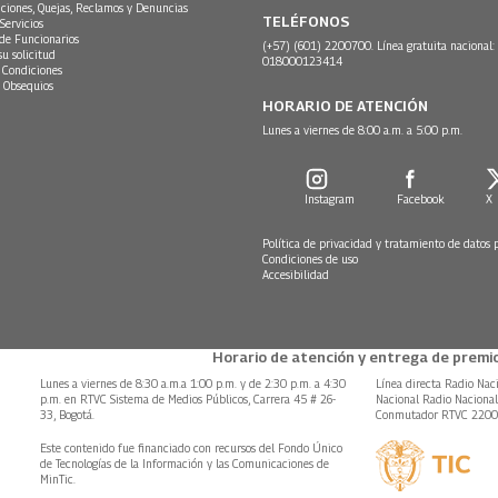
ciones, Quejas, Reclamos y Denuncias
TELÉFONOS
Servicios
 de Funcionarios
(+57) (601) 2200700. Línea gratuita nacional:
su solicitud
018000123414
 Condiciones
 Obsequios
HORARIO DE ATENCIÓN
Lunes a viernes de 8:00 a.m. a 5:00 p.m.
Instagram
Facebook
X
Política de privacidad y tratamiento de datos 
Condiciones de uso
Accesibilidad
Horario de atención y entrega de premio
Lunes a viernes de 8:30 a.m.a 1:00 p.m. y de 2:30 p.m. a 4:30
Línea directa Radio Nac
p.m. en RTVC Sistema de Medios Públicos, Carrera 45 # 26-
Nacional Radio Naciona
33, Bogotá.
Conmutador RTVC 220
Este contenido fue financiado con recursos del Fondo Único
de Tecnologías de la Información y las Comunicaciones de
MinTic.