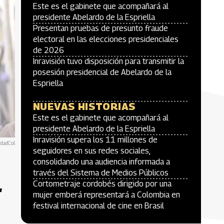
Este es el gabinete que acompañará al
presidente Abelardo de la Espriella
Presentan pruebas de presunto fraude
electoral en las elecciones presidenciales
de 2026
Inravisión tuvo disposición para transmitir la
posesión presidencial de Abelardo de la
Espriella
NUEVAS HISTORIAS
Este es el gabinete que acompañará al
presidente Abelardo de la Espriella
Inravisión supera los 11 millones de
idadCol
seguidores en sus redes sociales,
consolidando una audiencia informada a
través del Sistema de Medios Públicos
Cortometraje cordobés dirigido por una
r
mujer emberá representará a Colombia en
festival internacional de cine en Brasil