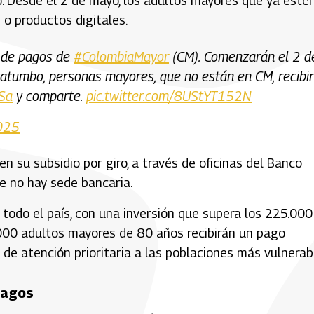
. Desde el 2 de mayo, los adultos mayores que ya esté
 o productos digitales.
o de pagos de
#ColombiaMayor
(CM). Comenzarán el 2 d
atumbo, personas mayores, que no están en CM, recibi
hSa
y comparte.
pic.twitter.com/8UStYT152N
2025
n su subsidio por giro, a través de oficinas del Banco
e no hay sede bancaria.
todo el país, con una inversión que supera los 225.000
0.000 adultos mayores de 80 años recibirán un pago
 de atención prioritaria a las poblaciones más vulnerab
pagos