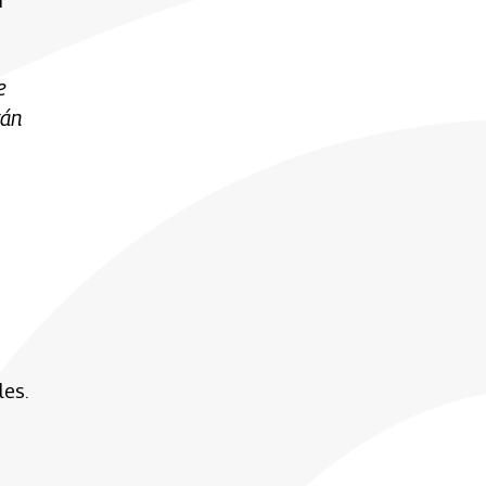
n
e
rán
les.