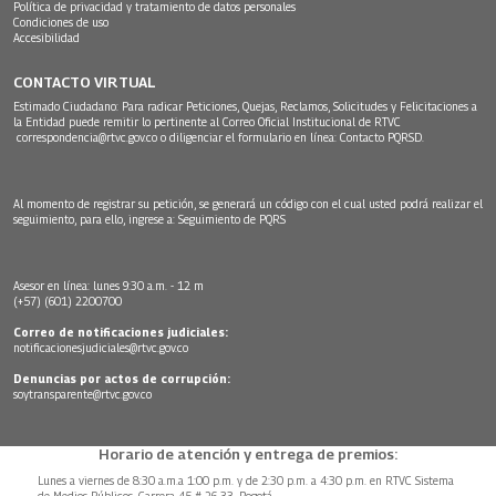
Política de privacidad y tratamiento de datos personales
Condiciones de uso
Accesibilidad
CONTACTO VIRTUAL
Estimado Ciudadano: Para radicar Peticiones, Quejas, Reclamos, Solicitudes y Felicitaciones a
la Entidad puede remitir lo pertinente al Correo Oficial Institucional de RTVC
correspondencia@rtvc.gov.co
o diligenciar el formulario en línea:
Contacto PQRSD.
Al momento de registrar su petición, se generará un código con el cual usted podrá realizar el
seguimiento, para ello, ingrese a:
Seguimiento de PQRS
Asesor en línea: lunes 9:30 a.m. - 12 m
(+57) (601) 2200700
Correo de notificaciones judiciales:
notificacionesjudiciales@rtvc.gov.co
Denuncias por actos de corrupción:
soytransparente@rtvc.gov.co
Horario de atención y entrega de premios:
Lunes a viernes de 8:30 a.m.a 1:00 p.m. y de 2:30 p.m. a 4:30 p.m. en RTVC Sistema
de Medios Públicos, Carrera 45 # 26-33, Bogotá.