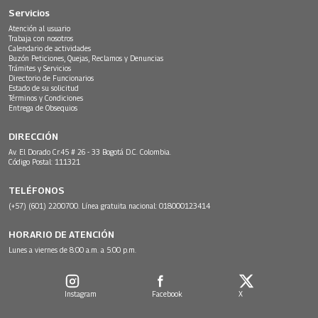
Servicios
Atención al usuario
Trabaja con nosotros
Calendario de actividades
Buzón Peticiones, Quejas, Reclamos y Denuncias
Trámites y Servicios
Directorio de Funcionarios
Estado de su solicitud
Términos y Condiciones
Entrega de Obsequios
DIRECCIÓN
Av. El Dorado Cr.45 # 26 - 33 Bogotá D.C. Colombia.
Código Postal: 111321
TELÉFONOS
(+57) (601) 2200700. Línea gratuita nacional: 018000123414
HORARIO DE ATENCIÓN
Lunes a viernes de 8:00 a.m. a 5:00 p.m.
Instagram
Facebook
X