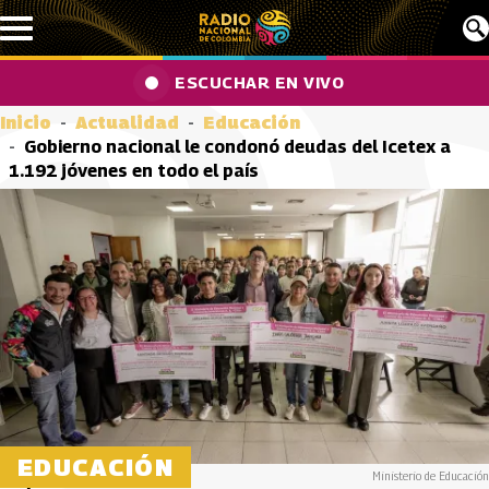
Pasar al contenido principal
ESCUCHAR EN VIVO
Inicio
Actualidad
Educación
Gobierno nacional le condonó deudas del Icetex a
1.192 jóvenes en todo el país
EDUCACIÓN
Ministerio de Educación