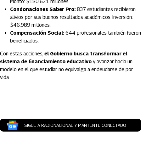
Monto: $180.621 millones.
Condonaciones Saber Pro:
837 estudiantes recibieron
alivios por sus buenos resultados académicos. Inversión:
$46.989 millones.
Compensación Social:
644 profesionales también fueron
beneficiados.
Con estas acciones,
el Gobierno busca transformar el
sistema de financiamiento educativo
y avanzar hacia un
modelo en el que estudiar no equivalga a endeudarse de por
vida.
Artículos Player
SIGUE A RADIONACIONAL Y MANTENTE CONECTADO