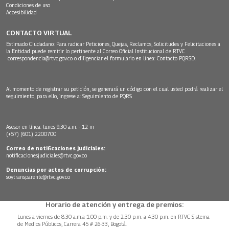
Condiciones de uso
Accesibilidad
CONTACTO VIRTUAL
Estimado Ciudadano: Para radicar Peticiones, Quejas, Reclamos, Solicitudes y Felicitaciones a
la Entidad puede remitir lo pertinente al Correo Oficial Institucional de RTVC
correspondencia@rtvc.gov.co
o diligenciar el formulario en línea:
Contacto PQRSD.
Al momento de registrar su petición, se generará un código con el cual usted podrá realizar el
seguimiento, para ello, ingrese a:
Seguimiento de PQRS
Asesor en línea: lunes 9:30 a.m. - 12 m
(+57) (601) 2200700
Correo de notificaciones judiciales:
notificacionesjudiciales@rtvc.gov.co
Denuncias por actos de corrupción:
soytransparente@rtvc.gov.co
Horario de atención y entrega de premios:
Lunes a viernes de 8:30 a.m.a 1:00 p.m. y de 2:30 p.m. a 4:30 p.m. en RTVC Sistema
de Medios Públicos, Carrera 45 # 26-33, Bogotá.