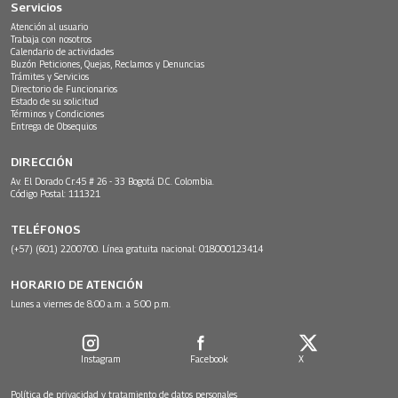
Servicios
Atención al usuario
Trabaja con nosotros
Calendario de actividades
Buzón Peticiones, Quejas, Reclamos y Denuncias
Trámites y Servicios
Directorio de Funcionarios
Estado de su solicitud
Términos y Condiciones
Entrega de Obsequios
DIRECCIÓN
Av. El Dorado Cr.45 # 26 - 33 Bogotá D.C. Colombia.
Código Postal: 111321
TELÉFONOS
(+57) (601) 2200700. Línea gratuita nacional: 018000123414
HORARIO DE ATENCIÓN
Lunes a viernes de 8:00 a.m. a 5:00 p.m.
Instagram
Facebook
X
Política de privacidad y tratamiento de datos personales