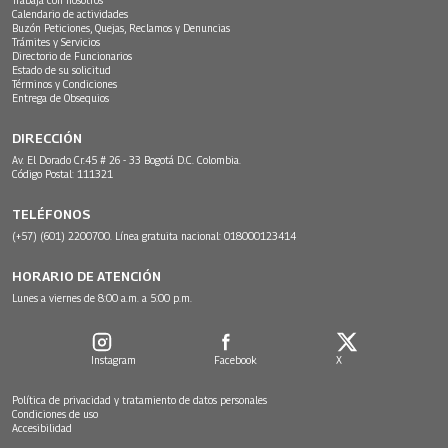
Calendario de actividades
Buzón Peticiones, Quejas, Reclamos y Denuncias
Trámites y Servicios
Directorio de Funcionarios
Estado de su solicitud
Términos y Condiciones
Entrega de Obsequios
DIRECCIÓN
Av. El Dorado Cr.45 # 26 - 33 Bogotá D.C. Colombia.
Código Postal: 111321
TELÉFONOS
(+57) (601) 2200700. Línea gratuita nacional: 018000123414
HORARIO DE ATENCIÓN
Lunes a viernes de 8:00 a.m. a 5:00 p.m.
Instagram
Facebook
X
Política de privacidad y tratamiento de datos personales
Condiciones de uso
Accesibilidad