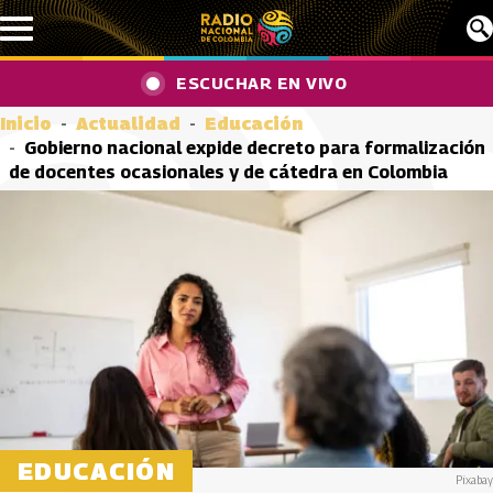
Pasar al contenido principal
ESCUCHAR EN VIVO
Inicio
Actualidad
Educación
Gobierno nacional expide decreto para formalización
de docentes ocasionales y de cátedra en Colombia
EDUCACIÓN
Pixabay