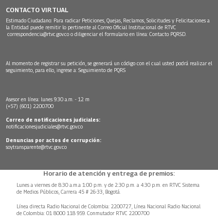
CONTACTO VIRTUAL
Estimado Ciudadano: Para radicar Peticiones, Quejas, Reclamos, Solicitudes y Felicitaciones a
la Entidad puede remitir lo pertinente al Correo Oficial Institucional de RTVC
correspondencia@rtvc.gov.co
o diligenciar el formulario en línea:
Contacto PQRSD.
Al momento de registrar su petición, se generará un código con el cual usted podrá realizar el
seguimiento, para ello, ingrese a:
Seguimiento de PQRS
Asesor en línea: lunes 9:30 a.m. - 12 m
(+57) (601) 2200700
Correo de notificaciones judiciales:
notificacionesjudiciales@rtvc.gov.co
Denuncias por actos de corrupción:
soytransparente@rtvc.gov.co
Horario de atención y entrega de premios:
Lunes a viernes de 8:30 a.m.a 1:00 p.m. y de 2:30 p.m. a 4:30 p.m. en RTVC Sistema
de Medios Públicos, Carrera 45 # 26-33, Bogotá.
Línea directa Radio Nacional de Colombia: 2200727, Línea Nacional Radio Nacional
de Colombia: 01 8000 118 959. Conmutador RTVC 2200700