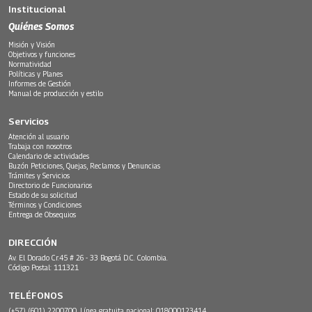
Institucional
Quiénes Somos
Misión y Visión
Objetivos y funciones
Normatividad
Políticas y Planes
Informes de Gestión
Manual de producción y estilo
Servicios
Atención al usuario
Trabaja con nosotros
Calendario de actividades
Buzón Peticiones, Quejas, Reclamos y Denuncias
Trámites y Servicios
Directorio de Funcionarios
Estado de su solicitud
Términos y Condiciones
Entrega de Obsequios
DIRECCIÓN
Av. El Dorado Cr.45 # 26 - 33 Bogotá D.C. Colombia.
Código Postal: 111321
TELÉFONOS
(+57) (601) 2200700. Línea gratuita nacional: 018000123414