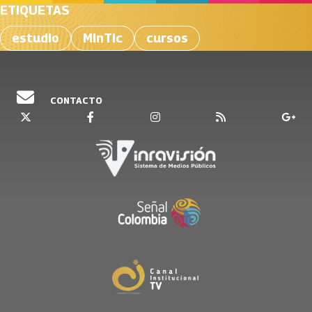
ETIQUETAS
estudio
MinTic
cursos
CONTACTO