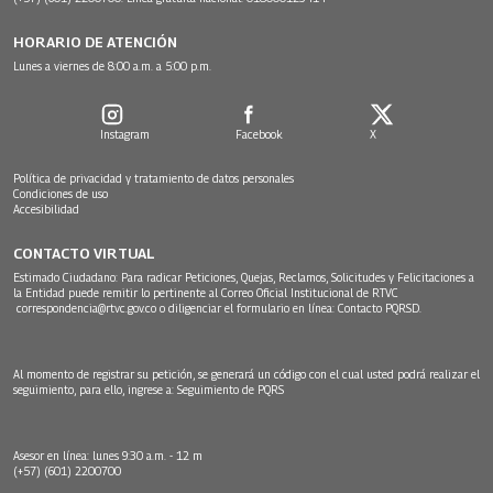
HORARIO DE ATENCIÓN
Lunes a viernes de 8:00 a.m. a 5:00 p.m.
Instagram
Facebook
X
Política de privacidad y tratamiento de datos personales
Condiciones de uso
Accesibilidad
CONTACTO VIRTUAL
Estimado Ciudadano: Para radicar Peticiones, Quejas, Reclamos, Solicitudes y Felicitaciones a
la Entidad puede remitir lo pertinente al Correo Oficial Institucional de RTVC
correspondencia@rtvc.gov.co
o diligenciar el formulario en línea:
Contacto PQRSD.
Al momento de registrar su petición, se generará un código con el cual usted podrá realizar el
seguimiento, para ello, ingrese a:
Seguimiento de PQRS
Asesor en línea: lunes 9:30 a.m. - 12 m
(+57) (601) 2200700