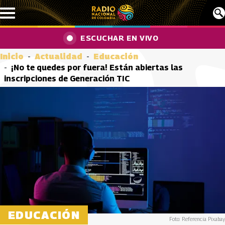
Pasar al contenido principal
ESCUCHAR EN VIVO
Inicio
Actualidad
Educación
¡No te quedes por fuera! Están abiertas las
inscripciones de Generación TIC
EDUCACIÓN
Foto: Referencia Pixabay