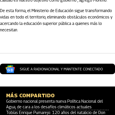
calidad es nuestro objetivo como gobierno”, agregó Moreno.
De esta forma, el Ministerio de Educación sigue transformando
vidas en todo el territorio, eliminando obstáculos económicos y
acercando la educación superior pública a quienes más lo
necesitan.
Artículos Player
SIGUE A RADIONACIONAL Y MANTENTE CONECTADO
MÁS COMPARTIDO
Gobierno nacional presenta nueva Política Nacional del
Agua, de cara a los desafíos climáticos actuales
Tobías Enrique Pumarejo: 120 años del natalicio de Don