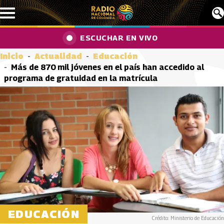
Pasar al contenido principal
ESCUCHAR EN VIVO
Inicio
Actualidad
Educación
Más de 870 mil jóvenes en el país han accedido al
programa de gratuidad en la matrícula
EDUCACIÓN
Crédito: Ministerio de Educación