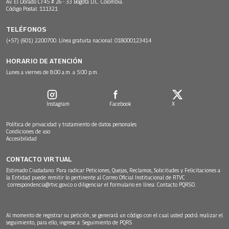
Av. El Dorado Cr.45 # 26 - 33 Bogotá D.C. Colombia.
Código Postal: 111321
TELÉFONOS
(+57) (601) 2200700. Línea gratuita nacional: 018000123414
HORARIO DE ATENCIÓN
Lunes a viernes de 8:00 a.m. a 5:00 p.m.
Instagram
Facebook
X
Política de privacidad y tratamiento de datos personales
Condiciones de uso
Accesibilidad
CONTACTO VIRTUAL
Estimado Ciudadano: Para radicar Peticiones, Quejas, Reclamos, Solicitudes y Felicitaciones a
la Entidad puede remitir lo pertinente al Correo Oficial Institucional de RTVC
correspondencia@rtvc.gov.co
o diligenciar el formulario en línea:
Contacto PQRSD.
Al momento de registrar su petición, se generará un código con el cual usted podrá realizar el
seguimiento, para ello, ingrese a:
Seguimiento de PQRS