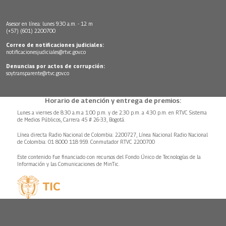
Asesor en línea: lunes 9:30 a.m. - 12 m
(+57) (601) 2200700
Correo de notificaciones judiciales:
notificacionesjudiciales@rtvc.gov.co
Denuncias por actos de corrupción:
soytransparente@rtvc.gov.co
Horario de atención y entrega de premios:
Lunes a viernes de 8:30 a.m.a 1:00 p.m. y de 2:30 p.m. a 4:30 p.m. en RTVC Sistema
de Medios Públicos, Carrera 45 # 26-33, Bogotá.
Línea directa Radio Nacional de Colombia: 2200727, Línea Nacional Radio Nacional
de Colombia: 01 8000 118 959. Conmutador RTVC 2200700
Este contenido fue financiado con recursos del Fondo Único de Tecnologías de la
Información y las Comunicaciones de MinTic.