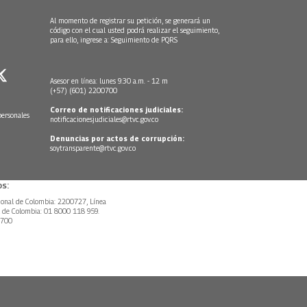
Al momento de registrar su petición, se generará un
código con el cual usted podrá realizar el seguimiento,
para ello, ingrese a:
Seguimiento de PQRS
Asesor en línea: lunes 9:30 a.m. - 12 m
(+57) (601) 2200700
Correo de notificaciones judiciales:
personales
notificacionesjudiciales@rtvc.gov.co
Denuncias por actos de corrupción:
soytransparente@rtvc.gov.co
s:
ional de Colombia: 2200727, Línea
l de Colombia: 01 8000 118 959.
0700