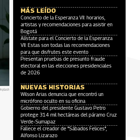
MÁS LEÍDO
Concierto de la Esperanza VII: horarios,
artistas y recomendaciones para asistir en
Bogotá
Alístate para el Concierto de la Esperanza
VII: Estas son todas las recomendaciones
para que disfrutes este evento
Presentan pruebas de presunto fraude
electoral en las elecciones presidenciales
de 2026
NUEVAS HISTORIAS
Unplash
Wilson Arias denuncia que encontró un
micrófono oculto en su oficina
Gobierno del presidente Gustavo Petro
protege 314 mil hectáreas del páramo Cruz
Verde-Sumapaz
Fallece el creador de "Sábados Felices",
Alfonso Lizarazo