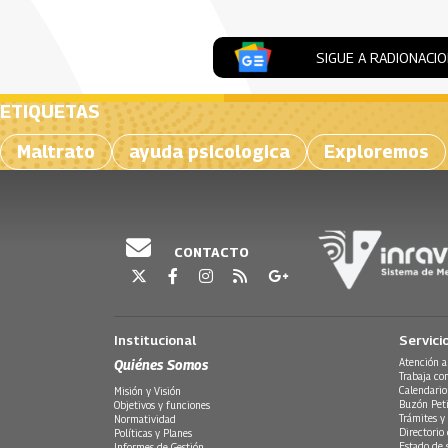
SIGUE A RADIONACI
ETIQUETAS
Maltrato
ayuda psicologica
Exploremos
CONTACTO
Institucional
Servici
Quiénes Somos
Atención a
Trabaja co
Calendario
Misión y Visión
Buzón Peti
Objetivos y funciones
Trámites y 
Normatividad
Directorio
Políticas y Planes
Estado de 
Informes de Gestión