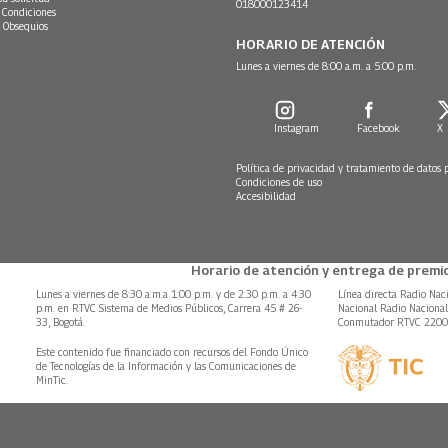
018000123414
 Condiciones
 Obsequios
HORARIO DE ATENCIÓN
Lunes a viernes de 8:00 a.m. a 5:00 p.m.
Instagram
Facebook
X
Política de privacidad y tratamiento de datos 
Condiciones de uso
Accesibilidad
Horario de atención y entrega de premio
Lunes a viernes de 8:30 a.m.a 1:00 p.m. y de 2:30 p.m. a 4:30
Línea directa Radio Nac
p.m. en RTVC Sistema de Medios Públicos, Carrera 45 # 26-
Nacional Radio Naciona
33, Bogotá.
Conmutador RTVC 220
Este contenido fue financiado con recursos del Fondo Único
de Tecnologías de la Información y las Comunicaciones de
MinTic.