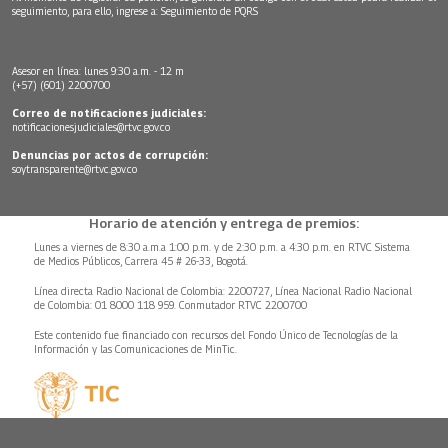
seguimiento, para ello, ingrese a:
Seguimiento de PQRS
Asesor en línea: lunes 9:30 a.m. - 12 m
(+57) (601) 2200700
Correo de notificaciones judiciales:
notificacionesjudiciales@rtvc.gov.co
Denuncias por actos de corrupción:
soytransparente@rtvc.gov.co
Horario de atención y entrega de premios:
Lunes a viernes de 8:30 a.m.a 1:00 p.m. y de 2:30 p.m. a 4:30 p.m. en RTVC Sistema
de Medios Públicos, Carrera 45 # 26-33, Bogotá.
Línea directa Radio Nacional de Colombia: 2200727, Línea Nacional Radio Nacional
de Colombia: 01 8000 118 959. Conmutador RTVC 2200700
Este contenido fue financiado con recursos del Fondo Único de Tecnologías de la
Información y las Comunicaciones de MinTic.