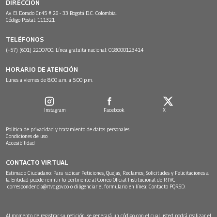
DIRECCIÓN
Av. El Dorado Cr.45 # 26 - 33 Bogotá D.C. Colombia.
Código Postal: 111321
TELÉFONOS
(+57) (601) 2200700. Línea gratuita nacional: 018000123414
HORARIO DE ATENCIÓN
Lunes a viernes de 8:00 a.m. a 5:00 p.m.
Instagram
Facebook
X
Política de privacidad y tratamiento de datos personales
Condiciones de uso
Accesibilidad
CONTACTO VIRTUAL
Estimado Ciudadano: Para radicar Peticiones, Quejas, Reclamos, Solicitudes y Felicitaciones a
la Entidad puede remitir lo pertinente al Correo Oficial Institucional de RTVC
correspondencia@rtvc.gov.co
o diligenciar el formulario en línea:
Contacto PQRSD.
Al momento de registrar su petición, se generará un código con el cual usted podrá realizar el