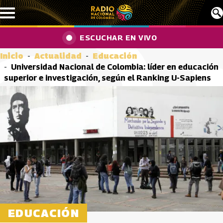
Pasar al contenido principal
ESCUCHAR EN VIVO
Inicio
Actualidad
Educación
Universidad Nacional de Colombia: líder en educación
superior e investigación, según el Ranking U-Sapiens
EDUCACIÓN