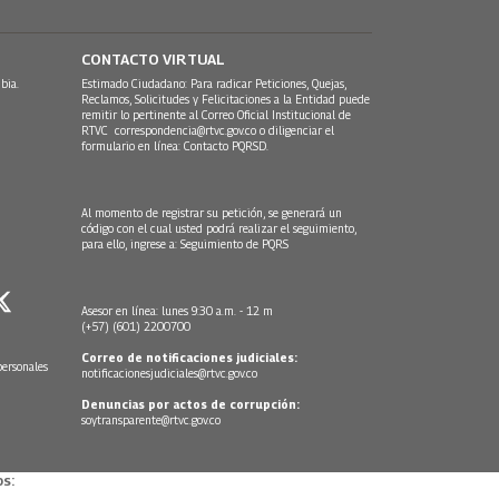
CONTACTO VIRTUAL
bia.
Estimado Ciudadano: Para radicar Peticiones, Quejas,
Reclamos, Solicitudes y Felicitaciones a la Entidad puede
remitir lo pertinente al Correo Oficial Institucional de
RTVC
correspondencia@rtvc.gov.co
o diligenciar el
formulario en línea:
Contacto PQRSD.
Al momento de registrar su petición, se generará un
código con el cual usted podrá realizar el seguimiento,
para ello, ingrese a:
Seguimiento de PQRS
Asesor en línea: lunes 9:30 a.m. - 12 m
(+57) (601) 2200700
Correo de notificaciones judiciales:
personales
notificacionesjudiciales@rtvc.gov.co
Denuncias por actos de corrupción:
soytransparente@rtvc.gov.co
s: