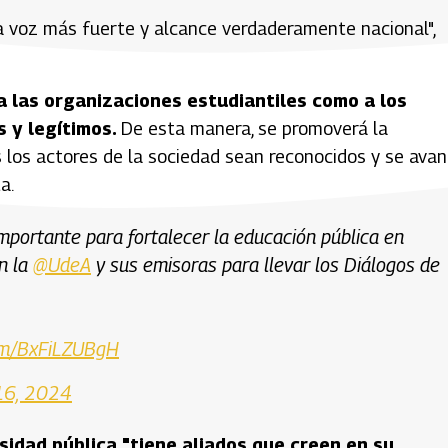
a voz más fuerte y alcance verdaderamente nacional",
 las organizaciones estudiantiles como a los
 y legítimos.
De esta manera, se promoverá la
s los actores de la sociedad sean reconocidos y se ava
a.
importante para fortalecer la educación pública en
n la
@UdeA
y sus emisoras para llevar los Diálogos de
com/BxFiLZUBgH
16, 2024
sidad pública "tiene aliados que creen en su