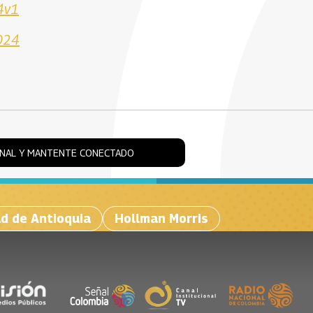
4v1
024
ONAL Y MANTENTE CONECTADO
d de Antioquia
Hollman Morris