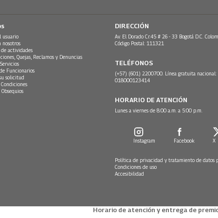
os
DIRECCIÓN
l usuario
Av. El Dorado Cr.45 # 26 - 33 Bogotá D.C. Colom
n nosotros
Código Postal: 111321
 de actividades
ciones, Quejas, Reclamos y Denuncias
TELÉFONOS
Servicios
 de Funcionarios
(+57) (601) 2200700. Línea gratuita nacional:
su solicitud
018000123414
 Condiciones
 Obsequios
HORARIO DE ATENCIÓN
Lunes a viernes de 8:00 a.m. a 5:00 p.m.
Instagram
Facebook
X
Política de privacidad y tratamiento de datos 
Condiciones de uso
Accesibilidad
Horario de atención y entrega de premio