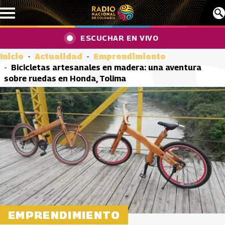
Pasar al contenido principal
ESCUCHAR EN VIVO
Inicio
Actualidad
Emprendimiento
Bicicletas artesanales en madera: una aventura
sobre ruedas en Honda, Tolima
EMPRENDIMIENTO