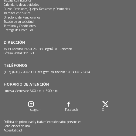
Trabaja con nosotros
Calendario de actividades
Buzón Peticiones, Quejas, Reclamos y Denuncias
Trámites y Servicios
Directorio de Funcionarios
Estado de su solicitud
Términos y Condiciones
Entrega de Obsequios
DIRECCIÓN
Av. El Dorado Cr.45 # 26 - 33 Bogotá D.C. Colombia.
Código Postal: 111321
TELÉFONOS
(+57) (601) 2200700. Línea gratuita nacional: 018000123414
HORARIO DE ATENCIÓN
Lunes a viernes de 8:00 a.m. a 5:00 p.m.
Instagram
Facebook
X
Política de privacidad y tratamiento de datos personales
Condiciones de uso
Accesibilidad