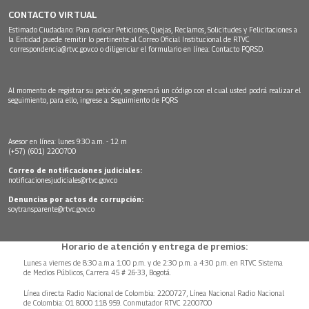
CONTACTO VIRTUAL
Estimado Ciudadano: Para radicar Peticiones, Quejas, Reclamos, Solicitudes y Felicitaciones a
la Entidad puede remitir lo pertinente al Correo Oficial Institucional de RTVC
correspondencia@rtvc.gov.co
o diligenciar el formulario en línea:
Contacto PQRSD.
Al momento de registrar su petición, se generará un código con el cual usted podrá realizar el
seguimiento, para ello, ingrese a:
Seguimiento de PQRS
Asesor en línea: lunes 9:30 a.m. - 12 m
(+57) (601) 2200700
Correo de notificaciones judiciales:
notificacionesjudiciales@rtvc.gov.co
Denuncias por actos de corrupción:
soytransparente@rtvc.gov.co
Horario de atención y entrega de premios:
Lunes a viernes de 8:30 a.m.a 1:00 p.m. y de 2:30 p.m. a 4:30 p.m. en RTVC Sistema
de Medios Públicos, Carrera 45 # 26-33, Bogotá.
Línea directa Radio Nacional de Colombia: 2200727, Línea Nacional Radio Nacional
de Colombia: 01 8000 118 959. Conmutador RTVC 2200700