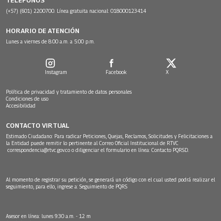
TELÉFONOS
(+57) (601) 2200700. Línea gratuita nacional: 018000123414
HORARIO DE ATENCIÓN
Lunes a viernes de 8:00 a.m. a 5:00 p.m.
Instagram
Facebook
X
Política de privacidad y tratamiento de datos personales
Condiciones de uso
Accesibilidad
CONTACTO VIRTUAL
Estimado Ciudadano: Para radicar Peticiones, Quejas, Reclamos, Solicitudes y Felicitaciones a
la Entidad puede remitir lo pertinente al Correo Oficial Institucional de RTVC
correspondencia@rtvc.gov.co
o diligenciar el formulario en línea:
Contacto PQRSD.
Al momento de registrar su petición, se generará un código con el cual usted podrá realizar el
seguimiento, para ello, ingrese a:
Seguimiento de PQRS
Asesor en línea: lunes 9:30 a.m. - 12 m