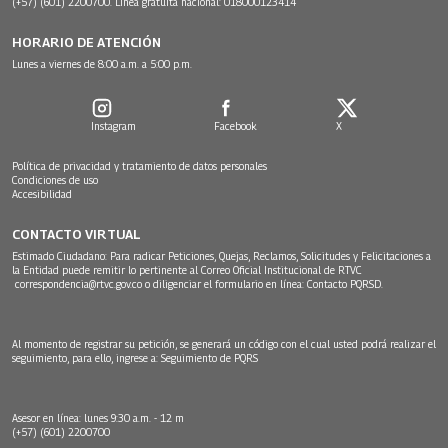
(+57) (601) 2200700. Línea gratuita nacional: 018000123414
HORARIO DE ATENCIÓN
Lunes a viernes de 8:00 a.m. a 5:00 p.m.
Instagram
Facebook
X
Política de privacidad y tratamiento de datos personales
Condiciones de uso
Accesibilidad
CONTACTO VIRTUAL
Estimado Ciudadano: Para radicar Peticiones, Quejas, Reclamos, Solicitudes y Felicitaciones a
la Entidad puede remitir lo pertinente al Correo Oficial Institucional de RTVC
correspondencia@rtvc.gov.co
o diligenciar el formulario en línea:
Contacto PQRSD.
Al momento de registrar su petición, se generará un código con el cual usted podrá realizar el
seguimiento, para ello, ingrese a:
Seguimiento de PQRS
Asesor en línea: lunes 9:30 a.m. - 12 m
(+57) (601) 2200700