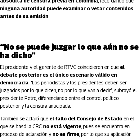
absoluta de censura previa en Colombia
, recordando que
ninguna autoridad puede examinar o vetar contenidos
antes de su emisión
.
“No se puede juzgar lo que aún no se
ha dicho”
El presidente y el gerente de RTVC coincidieron en que
el
debate posterior es el único escenario válido en
democracia
. “Los periodistas y los presidentes deben ser
juzgados por lo que dicen, no por lo que van a decir”, subrayó el
presidente Petro, diferenciando entre el control político
posterior y la censura anticipada.
También se aclaró que
el fallo del Consejo de Estado
en el
que se basó la CRC
no está vigente
, pues se encuentra en
proceso de aclaración y
no es firme
, por lo que su aplicación