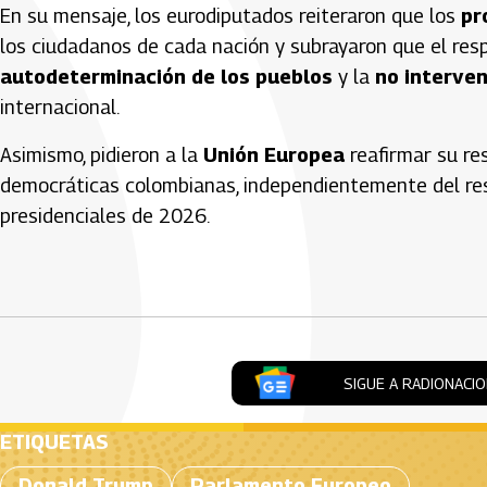
En su mensaje, los eurodiputados reiteraron que los
pr
los ciudadanos de cada nación y subrayaron que el res
autodeterminación de los pueblos
y la
no interven
internacional.
Asimismo, pidieron a la
Unión Europea
reafirmar su re
democráticas colombianas, independientemente del resu
presidenciales de 2026.
Artículos Player
SIGUE A RADIONACI
ETIQUETAS
Donald Trump
Parlamento Europeo