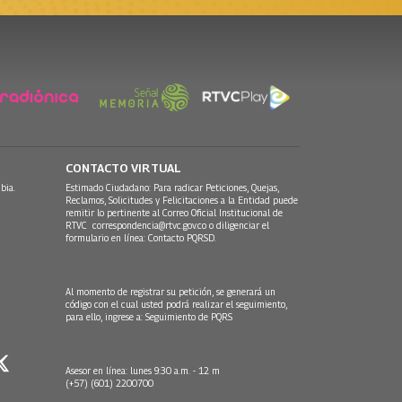
CONTACTO VIRTUAL
bia.
Estimado Ciudadano: Para radicar Peticiones, Quejas,
Reclamos, Solicitudes y Felicitaciones a la Entidad puede
remitir lo pertinente al Correo Oficial Institucional de
RTVC
correspondencia@rtvc.gov.co
o diligenciar el
formulario en línea:
Contacto PQRSD.
Al momento de registrar su petición, se generará un
código con el cual usted podrá realizar el seguimiento,
para ello, ingrese a:
Seguimiento de PQRS
Asesor en línea: lunes 9:30 a.m. - 12 m
(+57) (601) 2200700