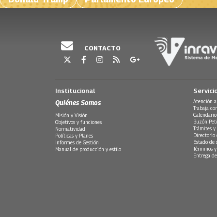
CONTACTO
Institucional
Servici
Quiénes Somos
Atención a
Trabaja co
Calendario
Misión y Visión
Buzón Peti
Objetivos y funciones
Trámites y 
Normatividad
Directorio
Políticas y Planes
Estado de 
Informes de Gestión
Términos y
Manual de producción y estilo
Entrega de