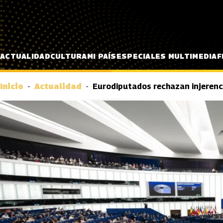
Pasar al contenido principal
ACTUALIDAD
CULTURA
MI PAÍS
ESPECIALES MULTIMEDIA
F
Inicio
Actualidad
Eurodiputados rechazan injerenc