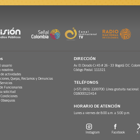
os
DIRECCIÓN
l usuario
Av. El Dorado Cr.45 # 26 - 33 Bogotá D.C. Colom
n nosotros
Código Postal: 111321
 de actividades
ciones, Quejas, Reclamos y Denuncias
TELÉFONOS
Servicios
 de Funcionarios
(+57) (601) 2200700. Línea gratuita nacional:
su solicitud
018000123414
 Condiciones
 Obsequios
HORARIO DE ATENCIÓN
Lunes a viernes de 8:00 a.m. a 5:00 p.m.
Instagram
Facebook
X