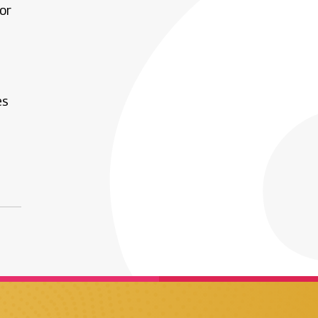
or
es