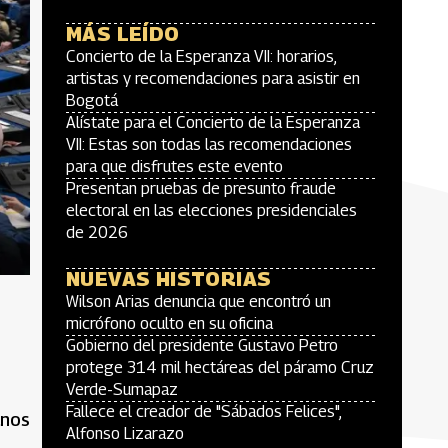
MÁS LEÍDO
Concierto de la Esperanza VII: horarios,
artistas y recomendaciones para asistir en
Bogotá
Alístate para el Concierto de la Esperanza
VII: Estas son todas las recomendaciones
para que disfrutes este evento
Presentan pruebas de presunto fraude
electoral en las elecciones presidenciales
de 2026
NUEVAS HISTORIAS
Wilson Arias denuncia que encontró un
micrófono oculto en su oficina
Gobierno del presidente Gustavo Petro
protege 314 mil hectáreas del páramo Cruz
Verde-Sumapaz
Fallece el creador de "Sábados Felices",
anos
Alfonso Lizarazo