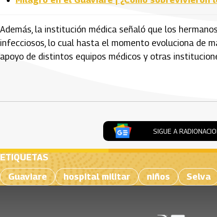
Además, la institución médica señaló que los hermano
infecciosos, lo cual hasta el momento evoluciona de m
apoyo de distintos equipos médicos y otras institucion
Artículos Player
SIGUE A RADIONACI
ETIQUETAS
Guaviare
hospital militar
niños
Selva