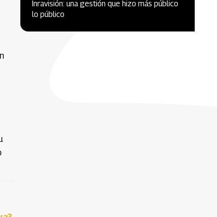
Inravisión: una gestión que hizo más público
lo público
en
u
o
va?