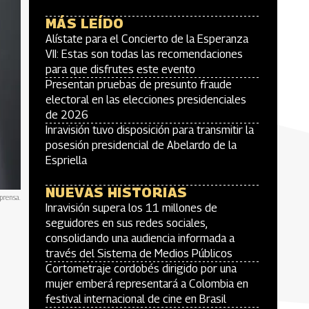
MÁS LEÍDO
Alístate para el Concierto de la Esperanza
VII: Estas son todas las recomendaciones
para que disfrutes este evento
Presentan pruebas de presunto fraude
electoral en las elecciones presidenciales
de 2026
Inravisión tuvo disposición para transmitir la
posesión presidencial de Abelardo de la
Espriella
NUEVAS HISTORIAS
prensa.
Inravisión supera los 11 millones de
seguidores en sus redes sociales,
consolidando una audiencia informada a
través del Sistema de Medios Públicos
Cortometraje cordobés dirigido por una
mujer emberá representará a Colombia en
festival internacional de cine en Brasil