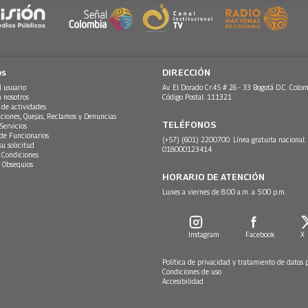
os
DIRECCIÓN
l usuario
Av. El Dorado Cr.45 # 26 - 33 Bogotá D.C. Colom
n nosotros
Código Postal: 111321
 de actividades
ciones, Quejas, Reclamos y Denuncias
TELÉFONOS
Servicios
 de Funcionarios
(+57) (601) 2200700. Línea gratuita nacional:
su solicitud
018000123414
 Condiciones
 Obsequios
HORARIO DE ATENCIÓN
Lunes a viernes de 8:00 a.m. a 5:00 p.m.
Instagram
Facebook
X
Política de privacidad y tratamiento de datos 
Condiciones de uso
Accesibilidad