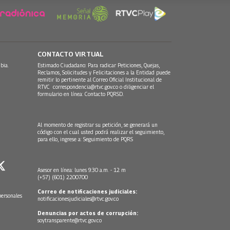
CONTACTO VIRTUAL
bia.
Estimado Ciudadano: Para radicar Peticiones, Quejas,
Reclamos, Solicitudes y Felicitaciones a la Entidad puede
remitir lo pertinente al Correo Oficial Institucional de
RTVC
correspondencia@rtvc.gov.co
o diligenciar el
formulario en línea:
Contacto PQRSD.
Al momento de registrar su petición, se generará un
código con el cual usted podrá realizar el seguimiento,
para ello, ingrese a:
Seguimiento de PQRS
Asesor en línea: lunes 9:30 a.m. - 12 m
(+57) (601) 2200700
Correo de notificaciones judiciales:
personales
notificacionesjudiciales@rtvc.gov.co
Denuncias por actos de corrupción:
soytransparente@rtvc.gov.co