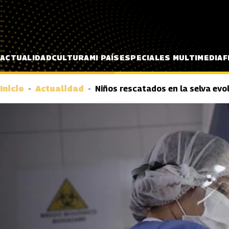
Pasar al contenido principal
ACTUALIDAD
CULTURA
MI PAÍS
ESPECIALES MULTIMEDIA
F
Inicio
Actualidad
Niños rescatados en la selva evo