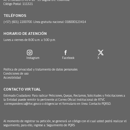
Código Postal: 111321
TELÉFONOS
(+57) (601) 2200700. Línea gratuita nacional: 018000123414
HORARIO DE ATENCIÓN
Lunes a viernes de 8:00 a.m. a 5:00 p.m.
Instagram
Facebook
X
Política de privacidad y tratamiento de datos personales
Condiciones de uso
Accesibilidad
CONTACTO VIRTUAL
Estimado Ciudadano: Para radicar Peticiones, Quejas, Reclamos, Solicitudes y Felicitaciones a
la Entidad puede remitir lo pertinente al Correo Oficial Institucional de RTVC
correspondencia@rtvc.gov.co
o diligenciar el formulario en línea:
Contacto PQRSD.
Al momento de registrar su petición, se generará un código con el cual usted podrá realizar el
seguimiento, para ello, ingrese a:
Seguimiento de PQRS