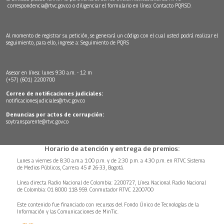
correspondencia@rtvc.gov.co
o diligenciar el formulario en línea:
Contacto PQRSD.
Al momento de registrar su petición, se generará un código con el cual usted podrá realizar el
seguimiento, para ello, ingrese a:
Seguimiento de PQRS
Asesor en línea: lunes 9:30 a.m. - 12 m
(+57) (601) 2200700
Correo de notificaciones judiciales:
notificacionesjudiciales@rtvc.gov.co
Denuncias por actos de corrupción:
soytransparente@rtvc.gov.co
Horario de atención y entrega de premios:
Lunes a viernes de 8:30 a.m.a 1:00 p.m. y de 2:30 p.m. a 4:30 p.m. en RTVC Sistema
de Medios Públicos, Carrera 45 # 26-33, Bogotá.
Línea directa Radio Nacional de Colombia: 2200727, Línea Nacional Radio Nacional
de Colombia: 01 8000 118 959. Conmutador RTVC 2200700
Este contenido fue financiado con recursos del Fondo Único de Tecnologías de la
Información y las Comunicaciones de MinTic.