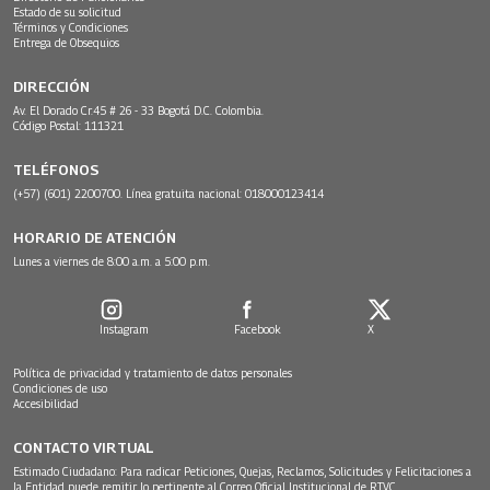
Estado de su solicitud
Términos y Condiciones
Entrega de Obsequios
DIRECCIÓN
Av. El Dorado Cr.45 # 26 - 33 Bogotá D.C. Colombia.
Código Postal: 111321
TELÉFONOS
(+57) (601) 2200700. Línea gratuita nacional: 018000123414
HORARIO DE ATENCIÓN
Lunes a viernes de 8:00 a.m. a 5:00 p.m.
Instagram
Facebook
X
Política de privacidad y tratamiento de datos personales
Condiciones de uso
Accesibilidad
CONTACTO VIRTUAL
Estimado Ciudadano: Para radicar Peticiones, Quejas, Reclamos, Solicitudes y Felicitaciones a
la Entidad puede remitir lo pertinente al Correo Oficial Institucional de RTVC