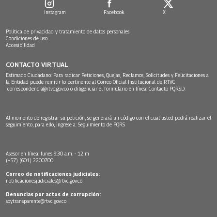
Instagram
Facebook
X
Política de privacidad y tratamiento de datos personales
Condiciones de uso
Accesibilidad
CONTACTO VIRTUAL
Estimado Ciudadano: Para radicar Peticiones, Quejas, Reclamos, Solicitudes y Felicitaciones a
la Entidad puede remitir lo pertinente al Correo Oficial Institucional de RTVC
correspondencia@rtvc.gov.co
o diligenciar el formulario en línea:
Contacto PQRSD.
Al momento de registrar su petición, se generará un código con el cual usted podrá realizar el
seguimiento, para ello, ingrese a:
Seguimiento de PQRS
Asesor en línea: lunes 9:30 a.m. - 12 m
(+57) (601) 2200700
Correo de notificaciones judiciales:
notificacionesjudiciales@rtvc.gov.co
Denuncias por actos de corrupción:
soytransparente@rtvc.gov.co