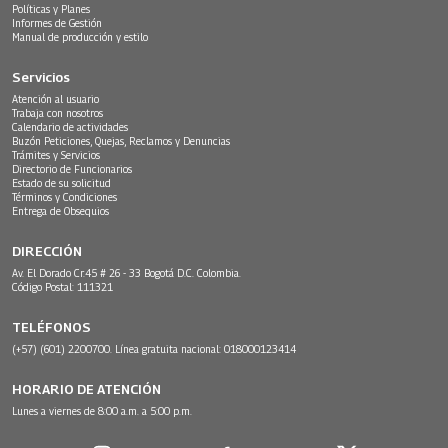
Políticas y Planes
Informes de Gestión
Manual de producción y estilo
Servicios
Atención al usuario
Trabaja con nosotros
Calendario de actividades
Buzón Peticiones, Quejas, Reclamos y Denuncias
Trámites y Servicios
Directorio de Funcionarios
Estado de su solicitud
Términos y Condiciones
Entrega de Obsequios
DIRECCIÓN
Av. El Dorado Cr.45 # 26 - 33 Bogotá D.C. Colombia.
Código Postal: 111321
TELÉFONOS
(+57) (601) 2200700. Línea gratuita nacional: 018000123414
HORARIO DE ATENCIÓN
Lunes a viernes de 8:00 a.m. a 5:00 p.m.