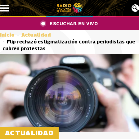
Pasar al contenido principal
ESCUCHAR EN VIVO
Inicio
Actualidad
Flip rechazó estigmatización contra periodistas que
cubren protestas
ACTUALIDAD