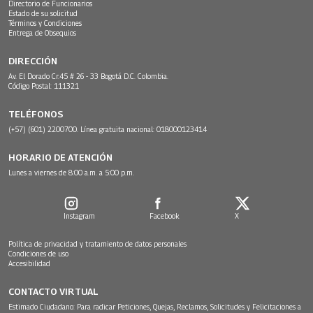
Directorio de Funcionarios
Estado de su solicitud
Términos y Condiciones
Entrega de Obsequios
DIRECCIÓN
Av. El Dorado Cr.45 # 26 - 33 Bogotá D.C. Colombia.
Código Postal: 111321
TELÉFONOS
(+57) (601) 2200700. Línea gratuita nacional: 018000123414
HORARIO DE ATENCIÓN
Lunes a viernes de 8:00 a.m. a 5:00 p.m.
Instagram
Facebook
X
Política de privacidad y tratamiento de datos personales
Condiciones de uso
Accesibilidad
CONTACTO VIRTUAL
Estimado Ciudadano: Para radicar Peticiones, Quejas, Reclamos, Solicitudes y Felicitaciones a