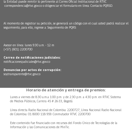
la Entidad puede remitir lo pertinente al Correo Oficial Institucional de RTVC
correspondencia@rtvc.gov.co
o diligenciar el formulario en línea:
Contacto PQRSD.
Al momento de registrar su petición, se generará un código con el cual usted podrá realizar el
seguimiento, para ello, ingrese a:
Seguimiento de PQRS
Asesor en línea: lunes 9:30 a.m. - 12 m
(+57) (601) 2200700
Correo de notificaciones judiciales:
notificacionesjudiciales@rtvc.gov.co
Denuncias por actos de corrupción:
soytransparente@rtvc.gov.co
Horario de atención y entrega de premios:
Lunes a viernes de 8:30 a.m.a 1:00 p.m. y de 2:30 p.m. a 4:30 p.m. en RTVC Sistema
de Medios Públicos, Carrera 45 # 26-33, Bogotá.
Línea directa Radio Nacional de Colombia: 2200727, Línea Nacional Radio Nacional
de Colombia: 01 8000 118 959. Conmutador RTVC 2200700
Este contenido fue financiado con recursos del Fondo Único de Tecnologías de la
Información y las Comunicaciones de MinTic.