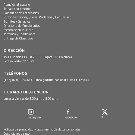
Atención al usuario
Trabaja con nosotros
Calendario de actividades
Buzón Peticiones, Quejas, Reclamos y Denuncias
Trámites y Servicios
Directorio de Funcionarios
Estado de su solicitud
Términos y Condiciones
Entrega de Obsequios
DIRECCIÓN
Av. El Dorado Cr.45 # 26 - 33 Bogotá D.C. Colombia.
Código Postal: 111321
TELÉFONOS
(+57) (601) 2200700. Línea gratuita nacional: 018000123414
HORARIO DE ATENCIÓN
Lunes a viernes de 8:00 a.m. a 5:00 p.m.
Instagram
Facebook
X
Política de privacidad y tratamiento de datos personales
Condiciones de uso