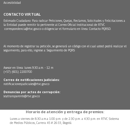
Accesibilidad
CONTACTO VIRTUAL
Estimado Ciudadano: Para radicar Peticiones, Quejas, Reclamos, Solicitudes y Felicitaciones a
la Entidad puede remitir lo pertinente al Correo Oficial Institucional de RTVC
correspondencia@rtvc.gov.co
o diligenciar el formulario en línea:
Contacto PQRSD.
Al momento de registrar su petición, se generará un código con el cual usted podrá realizar el
seguimiento, para ello, ingrese a:
Seguimiento de PQRS
Asesor en línea: lunes 9:30 a.m. - 12 m
(+57) (601) 2200700
Correo de notificaciones judiciales:
notificacionesjudiciales@rtvc.gov.co
Denuncias por actos de corrupción:
soytransparente@rtvc.gov.co
Horario de atención y entrega de premios:
Lunes a viernes de 8:30 a.m.a 1:00 p.m. y de 2:30 p.m. a 4:30 p.m. en RTVC Sistema
de Medios Públicos, Carrera 45 # 26-33, Bogotá.