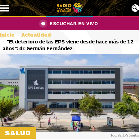
Pasar al contenido principal
ESCUCHAR EN VIVO
Inicio
Actualidad
"El deterioro de las EPS viene desde hace más de 12
años": dr. Germán Fernández
SALUD
Foto de: EPS Sanitas