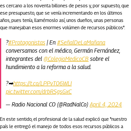
es cercano a los noventa billones de pesos y, por supuesto, que
ese presupuesto, que se venía incrementando en los últimos
años, pues tenía, llamémoslo así, unos dueños, unas personas
que manejaban esos enormes volúmen de recursos públicos".
?
#Protagonistas
| En
#SeñalDeLaMañana
conversamos con el médico, Germán Fernández,
integrantes del
@ColegioMedicoCB
sobre el
hundimiento a la reforma a la salud.
?➡
https://t.co/LPPvT06WLI
pic.twitter.com/drbRSgsGxC
— Radio Nacional CO (@RadNalCo)
April 4, 2024
En este sentido, el profesional de la salud explicó que "nuestro
país le entregó el manejo de todos esos recursos públicos a