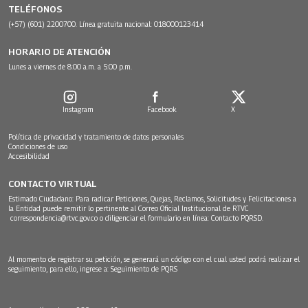
TELÉFONOS
(+57) (601) 2200700. Línea gratuita nacional: 018000123414
HORARIO DE ATENCIÓN
Lunes a viernes de 8:00 a.m. a 5:00 p.m.
Instagram
Facebook
X
Política de privacidad y tratamiento de datos personales
Condiciones de uso
Accesibilidad
CONTACTO VIRTUAL
Estimado Ciudadano: Para radicar Peticiones, Quejas, Reclamos, Solicitudes y Felicitaciones a
la Entidad puede remitir lo pertinente al Correo Oficial Institucional de RTVC
correspondencia@rtvc.gov.co
o diligenciar el formulario en línea:
Contacto PQRSD.
Al momento de registrar su petición, se generará un código con el cual usted podrá realizar el
seguimiento, para ello, ingrese a:
Seguimiento de PQRS