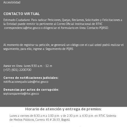
Accesibilidad
CONTACTO VIRTUAL
Estimado Ciudadano: Para radicar Peticiones, Quejas, Reclamos, Solicitudes y Felicitaciones a
la Entidad puede remitir lo pertinente al Correo Oficial Institucional de RTVC
correspondencia@rtvc.gov.co
o diligenciar el formulario en línea:
Contacto PQRSD.
Al momento de registrar su petición, se generará un código con el cual usted podrá realizar el
seguimiento, para ello, ingrese a:
Seguimiento de PQRS
Asesor en línea: lunes 9:30 a.m. - 12 m
(+57) (601) 2200700
Correo de notificaciones judiciales:
notificacionesjudiciales@rtvc.gov.co
Denuncias por actos de corrupción:
soytransparente@rtvc.gov.co
Horario de atención y entrega de premios:
Lunes a viernes de 8:30 a.m.a 1:00 p.m. y de 2:30 p.m. a 4:30 p.m. en RTVC Sistema
de Medios Públicos, Carrera 45 # 26-33, Bogotá.