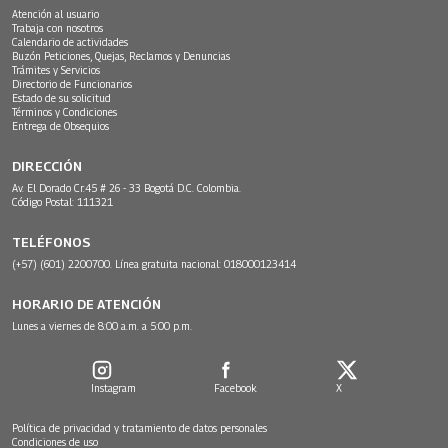
Atención al usuario
Trabaja con nosotros
Calendario de actividades
Buzón Peticiones, Quejas, Reclamos y Denuncias
Trámites y Servicios
Directorio de Funcionarios
Estado de su solicitud
Términos y Condiciones
Entrega de Obsequios
DIRECCIÓN
Av. El Dorado Cr.45 # 26 - 33 Bogotá D.C. Colombia.
Código Postal: 111321
TELÉFONOS
(+57) (601) 2200700. Línea gratuita nacional: 018000123414
HORARIO DE ATENCIÓN
Lunes a viernes de 8:00 a.m. a 5:00 p.m.
Instagram
Facebook
X
Política de privacidad y tratamiento de datos personales
Condiciones de uso