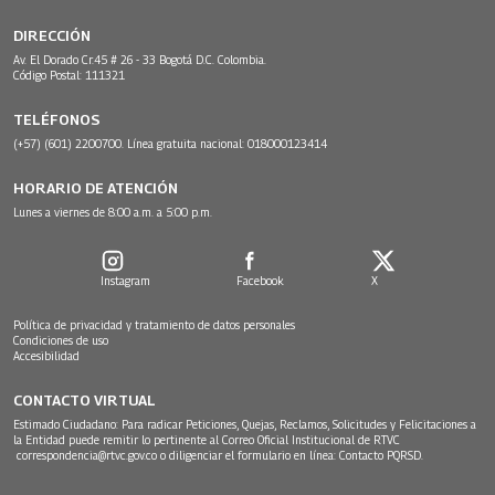
DIRECCIÓN
Av. El Dorado Cr.45 # 26 - 33 Bogotá D.C. Colombia.
Código Postal: 111321
TELÉFONOS
(+57) (601) 2200700. Línea gratuita nacional: 018000123414
HORARIO DE ATENCIÓN
Lunes a viernes de 8:00 a.m. a 5:00 p.m.
Instagram
Facebook
X
Política de privacidad y tratamiento de datos personales
Condiciones de uso
Accesibilidad
CONTACTO VIRTUAL
Estimado Ciudadano: Para radicar Peticiones, Quejas, Reclamos, Solicitudes y Felicitaciones a
la Entidad puede remitir lo pertinente al Correo Oficial Institucional de RTVC
correspondencia@rtvc.gov.co
o diligenciar el formulario en línea:
Contacto PQRSD.