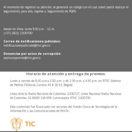
Al momento de registrar su petición, se generará un código con el cual usted podrá realizar el
seguimiento, para ello, ingrese a:
Seguimiento de PQRS
Asesor en línea: lunes 9:30 a.m. - 12 m
(+57) (601) 2200700
Correo de notificaciones judiciales:
notificacionesjudiciales@rtvc.gov.co
Denuncias por actos de corrupción:
soytransparente@rtvc.gov.co
Horario de atención y entrega de premios:
Lunes a viernes de 8:30 a.m.a 1:00 p.m. y de 2:30 p.m. a 4:30 p.m. en RTVC Sistema
de Medios Públicos, Carrera 45 # 26-33, Bogotá.
Línea directa Radio Nacional de Colombia: 2200727, Línea Nacional Radio Nacional
de Colombia: 01 8000 118 959. Conmutador RTVC 2200700
Este contenido fue financiado con recursos del Fondo Único de Tecnologías de la
Información y las Comunicaciones de MinTic.