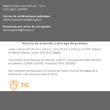
Asesor en línea: lunes 9:30 a.m. - 12 m
(+57) (601) 2200700
Correo de notificaciones judiciales:
notificacionesjudiciales@rtvc.gov.co
Denuncias por actos de corrupción:
soytransparente@rtvc.gov.co
Horario de atención y entrega de premios:
Lunes a viernes de 8:30 a.m.a 1:00 p.m. y de 2:30 p.m. a 4:30 p.m. en RTVC Sistema
de Medios Públicos, Carrera 45 # 26-33, Bogotá.
Línea directa Radio Nacional de Colombia: 2200727, Línea Nacional Radio Nacional
de Colombia: 01 8000 118 959. Conmutador RTVC 2200700
Este contenido fue financiado con recursos del Fondo Único de Tecnologías de la
Información y las Comunicaciones de MinTic.