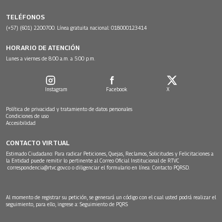
TELÉFONOS
(+57) (601) 2200700. Línea gratuita nacional: 018000123414
HORARIO DE ATENCIÓN
Lunes a viernes de 8:00 a.m. a 5:00 p.m.
Instagram
Facebook
X
Política de privacidad y tratamiento de datos personales
Condiciones de uso
Accesibilidad
CONTACTO VIRTUAL
Estimado Ciudadano: Para radicar Peticiones, Quejas, Reclamos, Solicitudes y Felicitaciones a
la Entidad puede remitir lo pertinente al Correo Oficial Institucional de RTVC
correspondencia@rtvc.gov.co
o diligenciar el formulario en línea:
Contacto PQRSD.
Al momento de registrar su petición, se generará un código con el cual usted podrá realizar el
seguimiento, para ello, ingrese a:
Seguimiento de PQRS