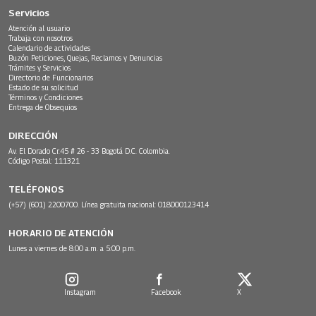
Servicios
Atención al usuario
Trabaja con nosotros
Calendario de actividades
Buzón Peticiones, Quejas, Reclamos y Denuncias
Trámites y Servicios
Directorio de Funcionarios
Estado de su solicitud
Términos y Condiciones
Entrega de Obsequios
DIRECCIÓN
Av. El Dorado Cr.45 # 26 - 33 Bogotá D.C. Colombia.
Código Postal: 111321
TELÉFONOS
(+57) (601) 2200700. Línea gratuita nacional: 018000123414
HORARIO DE ATENCIÓN
Lunes a viernes de 8:00 a.m. a 5:00 p.m.
Instagram
Facebook
X