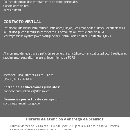
Política de privacidad y tratamiento de datos personales
Condiciones de uso
Accesibilidad
CONTACTO VIRTUAL
Estimado Ciudadano: Para radicar Peticiones, Quejas, Reclamos, Solicitudes y Felicitaciones a
la Entidad puede remitir lo pertinente al Correo Oficial Institucional de RTVC
correspondencia@rtvc.gov.co
o diligenciar el formulario en línea:
Contacto PQRSD.
Al momento de registrar su petición, se generará un código con el cual usted podrá realizar el
seguimiento, para ello, ingrese a:
Seguimiento de PQRS
Asesor en línea: lunes 9:30 a.m. - 12 m
(+57) (601) 2200700
Correo de notificaciones judiciales:
notificacionesjudiciales@rtvc.gov.co
Denuncias por actos de corrupción:
soytransparente@rtvc.gov.co
Horario de atención y entrega de premios:
Lunes a viernes de 8:30 a.m.a 1:00 p.m. y de 2:30 p.m. a 4:30 p.m. en RTVC Sistema
de Medios Públicos, Carrera 45 # 26-33, Bogotá.