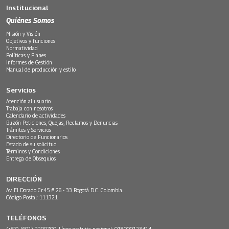
Institucional
Quiénes Somos
Misión y Visión
Objetivos y funciones
Normatividad
Políticas y Planes
Informes de Gestión
Manual de producción y estilo
Servicios
Atención al usuario
Trabaja con nosotros
Calendario de actividades
Buzón Peticiones, Quejas, Reclamos y Denuncias
Trámites y Servicios
Directorio de Funcionarios
Estado de su solicitud
Términos y Condiciones
Entrega de Obsequios
DIRECCIÓN
Av. El Dorado Cr.45 # 26 - 33 Bogotá D.C. Colombia.
Código Postal: 111321
TELÉFONOS
(+57) (601) 2200700. Línea gratuita nacional: 018000123414