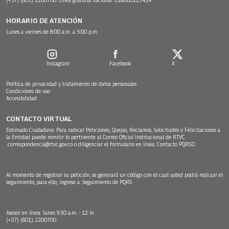
HORARIO DE ATENCIÓN
Lunes a viernes de 8:00 a.m. a 5:00 p.m.
Instagram
Facebook
X
Política de privacidad y tratamiento de datos personales
Condiciones de uso
Accesibilidad
CONTACTO VIRTUAL
Estimado Ciudadano: Para radicar Peticiones, Quejas, Reclamos, Solicitudes y Felicitaciones a
la Entidad puede remitir lo pertinente al Correo Oficial Institucional de RTVC
correspondencia@rtvc.gov.co
o diligenciar el formulario en línea:
Contacto PQRSD.
Al momento de registrar su petición, se generará un código con el cual usted podrá realizar el
seguimiento, para ello, ingrese a:
Seguimiento de PQRS
Asesor en línea: lunes 9:30 a.m. - 12 m
(+57) (601) 2200700