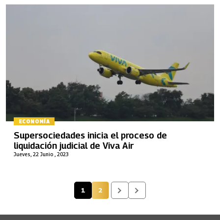
ECONOMÍA
Supersociedades inicia el proceso de
liquidación judicial de Viva Air
Jueves, 22 Junio , 2023
1
2
Página actual
Página