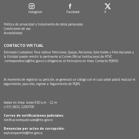
Instagram
Facebook
X
Política de privacidad y tratamiento de datos personales
Condiciones de uso
Accesibilidad
CONTACTO VIRTUAL
Estimado Ciudadano: Para radicar Peticiones, Quejas, Reclamos, Solicitudes y Felicitaciones a
la Entidad puede remitir lo pertinente al Correo Oficial Institucional de RTVC
correspondencia@rtvc.gov.co
o diligenciar el formulario en línea:
Contacto PQRSD.
Al momento de registrar su petición, se generará un código con el cual usted podrá realizar el
seguimiento, para ello, ingrese a:
Seguimiento de PQRS
Asesor en línea: lunes 9:30 a.m. - 12 m
(+57) (601) 2200700
Correo de notificaciones judiciales:
notificacionesjudiciales@rtvc.gov.co
Denuncias por actos de corrupción:
soytransparente@rtvc.gov.co