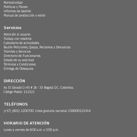
Normatividad
Políticas y Planes
Informes de Gestión
Manual de producción y estilo
Servicios
Atención al usuario
Trabaja con nosotros
Calendario de actividades
Buzón Peticiones, Quejas, Reclamos y Denuncias
Trámites y Servicios
Directorio de Funcionarios
Estado de su solicitud
Términos y Condiciones
Entrega de Obsequios
DIRECCIÓN
Av. El Dorado Cr.45 # 26 - 33 Bogotá D.C. Colombia.
Código Postal: 111321
TELÉFONOS
(+57) (601) 2200700. Línea gratuita nacional: 018000123414
HORARIO DE ATENCIÓN
Lunes a viernes de 8:00 a.m. a 5:00 p.m.