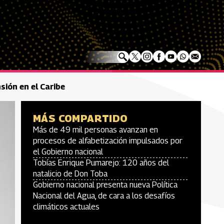
sión en el Caribe
MÁS COMPARTIDO
Más de 49 mil personas avanzan en
procesos de alfabetización impulsados por
el Gobierno nacional
Tobías Enrique Pumarejo: 120 años del
natalicio de Don Toba
Gobierno nacional presenta nueva Política
Nacional del Agua, de cara a los desafíos
climáticos actuales