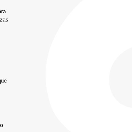
ara
azas
que
to