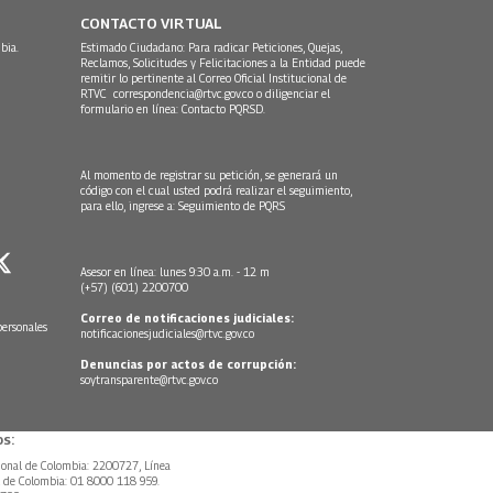
CONTACTO VIRTUAL
bia.
Estimado Ciudadano: Para radicar Peticiones, Quejas,
Reclamos, Solicitudes y Felicitaciones a la Entidad puede
remitir lo pertinente al Correo Oficial Institucional de
RTVC
correspondencia@rtvc.gov.co
o diligenciar el
formulario en línea:
Contacto PQRSD.
Al momento de registrar su petición, se generará un
código con el cual usted podrá realizar el seguimiento,
para ello, ingrese a:
Seguimiento de PQRS
Asesor en línea: lunes 9:30 a.m. - 12 m
(+57) (601) 2200700
Correo de notificaciones judiciales:
personales
notificacionesjudiciales@rtvc.gov.co
Denuncias por actos de corrupción:
soytransparente@rtvc.gov.co
s:
ional de Colombia: 2200727, Línea
l de Colombia: 01 8000 118 959.