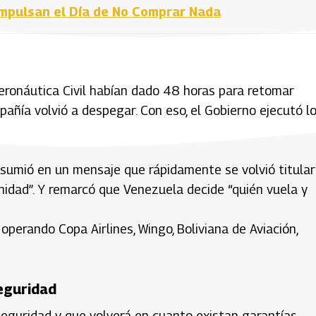
 impulsan el Día de No Comprar Nada
 Aeronáutica Civil habían dado 48 horas para retomar
pañía volvió a despegar. Con eso, el Gobierno ejecutó l
 resumió en un mensaje que rápidamente se volvió titular
idad”. Y remarcó que Venezuela decide “quién vuela y
perando Copa Airlines, Wingo, Boliviana de Aviación,
eguridad
 seguridad y que volverá en cuanto existan garantías