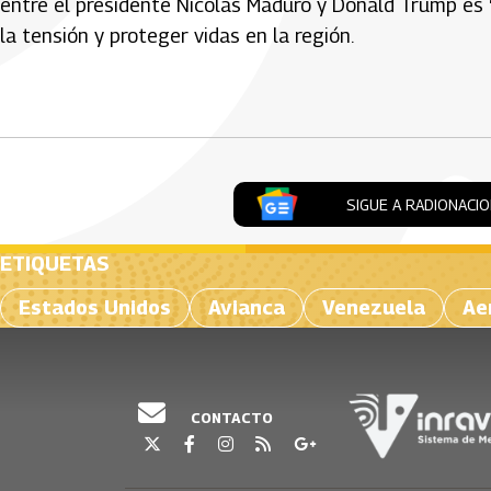
entre el presidente Nicolás Maduro y Donald Trump es 
la tensión y proteger vidas en la región.
Artículos Player
SIGUE A RADIONACI
ETIQUETAS
Estados Unidos
Avianca
Venezuela
Ae
CONTACTO