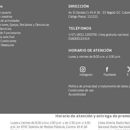
os
DIRECCIÓN
l usuario
Av. El Dorado Cr.45 # 26 - 33 Bogotá D.C. Colom
n nosotros
Código Postal: 111321
 de actividades
ciones, Quejas, Reclamos y Denuncias
TELÉFONOS
Servicios
 de Funcionarios
(+57) (601) 2200700. Línea gratuita nacional:
su solicitud
018000123414
 Condiciones
 Obsequios
HORARIO DE ATENCIÓN
Lunes a viernes de 8:00 a.m. a 5:00 p.m.
Instagram
Facebook
X
Política de privacidad y tratamiento de datos 
Condiciones de uso
Accesibilidad
Horario de atención y entrega de premio
Lunes a viernes de 8:30 a.m.a 1:00 p.m. y de 2:30 p.m. a 4:30
Línea directa Radio Nac
p.m. en RTVC Sistema de Medios Públicos, Carrera 45 # 26-
Nacional Radio Naciona