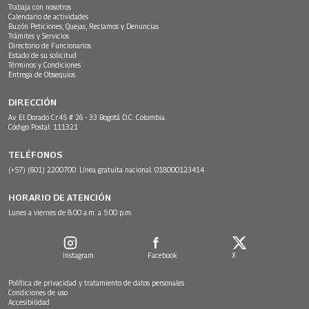
Trabaja con nosotros
Calendario de actividades
Buzón Peticiones, Quejas, Reclamos y Denuncias
Trámites y Servicios
Directorio de Funcionarios
Estado de su solicitud
Términos y Condiciones
Entrega de Obsequios
DIRECCIÓN
Av. El Dorado Cr.45 # 26 - 33 Bogotá D.C. Colombia.
Código Postal: 111321
TELÉFONOS
(+57) (601) 2200700. Línea gratuita nacional: 018000123414
HORARIO DE ATENCIÓN
Lunes a viernes de 8:00 a.m. a 5:00 p.m.
Instagram
Facebook
X
Política de privacidad y tratamiento de datos personales
Condiciones de uso
Accesibilidad