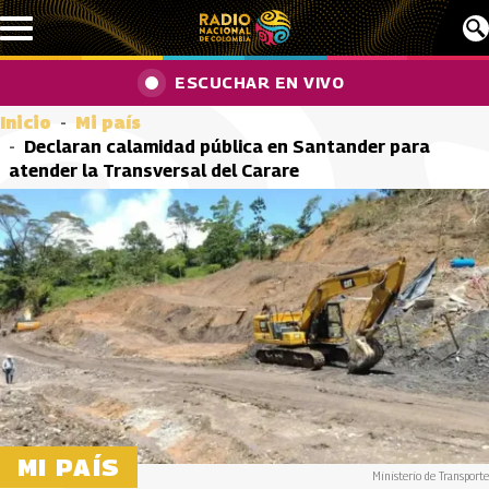
Pasar al contenido principal
ESCUCHAR EN VIVO
Inicio
Mi país
Declaran calamidad pública en Santander para
atender la Transversal del Carare
MI PAÍS
Ministerio de Transporte