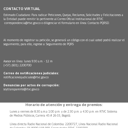
CONTACTO VIRTUAL
Estimado Ciudadano: Para radicar Peticiones, Quejas, Reclamos, Solicitudes y Felicitaciones a
la Entidad puede remitir lo pertinente al Correo Oficial Institucional de RTVC
correspondencia@rtvc.gov.co
o diligenciar el formulario en línea:
Contacto PQRSD.
Al momento de registrar su petición, se generará un código con el cual usted podrá realizar el
seguimiento, para ello, ingrese a:
Seguimiento de PQRS
Asesor en línea: lunes 9:30 a.m. - 12 m
(+57) (601) 2200700
Correo de notificaciones judiciales:
notificacionesjudiciales@rtvc.gov.co
Denuncias por actos de corrupción:
soytransparente@rtvc.gov.co
Horario de atención y entrega de premios:
Lunes a viernes de 8:30 a.m.a 1:00 p.m. y de 2:30 p.m. a 4:30 p.m. en RTVC Sistema
de Medios Públicos, Carrera 45 # 26-33, Bogotá.
Línea directa Radio Nacional de Colombia: 2200727, Línea Nacional Radio Nacional
de Colombia: 01 8000 118 959. Conmutador RTVC 2200700