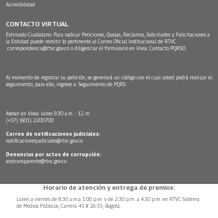
Accesibilidad
CONTACTO VIRTUAL
Estimado Ciudadano: Para radicar Peticiones, Quejas, Reclamos, Solicitudes y Felicitaciones a
la Entidad puede remitir lo pertinente al Correo Oficial Institucional de RTVC
correspondencia@rtvc.gov.co
o diligenciar el formulario en línea:
Contacto PQRSD.
Al momento de registrar su petición, se generará un código con el cual usted podrá realizar el
seguimiento, para ello, ingrese a:
Seguimiento de PQRS
Asesor en línea: lunes 9:30 a.m. - 12 m
(+57) (601) 2200700
Correo de notificaciones judiciales:
notificacionesjudiciales@rtvc.gov.co
Denuncias por actos de corrupción:
soytransparente@rtvc.gov.co
Horario de atención y entrega de premios:
Lunes a viernes de 8:30 a.m.a 1:00 p.m. y de 2:30 p.m. a 4:30 p.m. en RTVC Sistema
de Medios Públicos, Carrera 45 # 26-33, Bogotá.