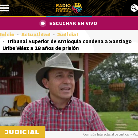
Pasar al contenido principal
ESCUCHAR EN VIVO
Inicio
Actualidad
Judicial
Tribunal Superior de Antioquia condena a Santiago
Uribe Vélez a 28 años de prisión
JUDICIAL
Comisión Intereclesial de Justicia y Paz