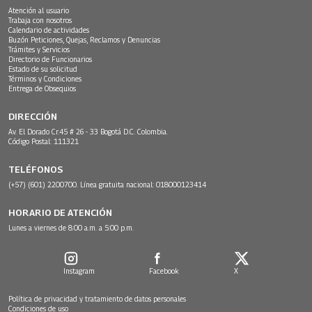
Atención al usuario
Trabaja con nosotros
Calendario de actividades
Buzón Peticiones, Quejas, Reclamos y Denuncias
Trámites y Servicios
Directorio de Funcionarios
Estado de su solicitud
Términos y Condiciones
Entrega de Obsequios
DIRECCIÓN
Av. El Dorado Cr.45 # 26 - 33 Bogotá D.C. Colombia.
Código Postal: 111321
TELÉFONOS
(+57) (601) 2200700. Línea gratuita nacional: 018000123414
HORARIO DE ATENCIÓN
Lunes a viernes de 8:00 a.m. a 5:00 p.m.
Instagram
Facebook
X
Política de privacidad y tratamiento de datos personales
Condiciones de uso