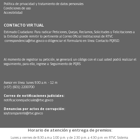
Política de privacidad y tratamiento de datos personales
Condiciones de uso
Accesibilidad
CONTACTO VIRTUAL
Estimado Ciudadano: Para radicar Peticiones, Quejas, Reclamos, Solicitudes y Felicitaciones a
la Entidad puede remitir lo pertinente al Correo Oficial Institucional de RTVC
correspondencia@rtvc.gov.co
o diligenciar el formulario en línea:
Contacto PQRSD.
Al momento de registrar su petición, se generará un código con el cual usted podrá realizar el
seguimiento, para ello, ingrese a:
Seguimiento de PQRS
Asesor en línea: lunes 9:30 a.m. - 12 m
(+57) (601) 2200700
Correo de notificaciones judiciales:
notificacionesjudiciales@rtvc.gov.co
Denuncias por actos de corrupción:
soytransparente@rtvc.gov.co
Horario de atención y entrega de premios:
Lunes a viernes de 8:30 a.m.a 1:00 p.m. y de 2:30 p.m. a 4:30 p.m. en RTVC Sistema