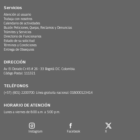
Servicios
Atención al usuario
Trabaja con nosotros
Calendario de actividades
Buzón Peticiones, Quejas, Reclamos y Denuncias
Trámites y Servicios
Directorio de Funcionarios
Estado de su solicitud
Términos y Condiciones
Entrega de Obsequios
DIRECCIÓN
Av. El Dorado Cr.45 # 26 - 33 Bogotá D.C. Colombia.
Código Postal: 111321
TELÉFONOS
(+57) (601) 2200700. Línea gratuita nacional: 018000123414
HORARIO DE ATENCIÓN
Lunes a viernes de 8:00 a.m. a 5:00 p.m.
Instagram
Facebook
X