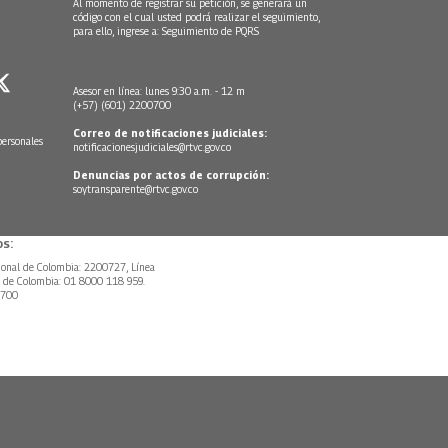
Al momento de registrar su petición, se generará un
código con el cual usted podrá realizar el seguimiento,
para ello, ingrese a:
Seguimiento de PQRS
Asesor en línea: lunes 9:30 a.m. - 12 m
(+57) (601) 2200700
Correo de notificaciones judiciales:
personales
notificacionesjudiciales@rtvc.gov.co
Denuncias por actos de corrupción:
soytransparente@rtvc.gov.co
s:
ional de Colombia: 2200727, Línea
l de Colombia: 01 8000 118 959.
0700