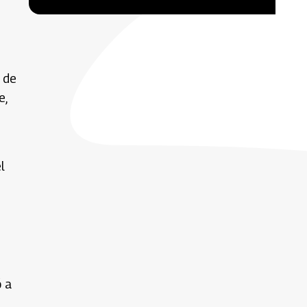
o de
e,
l
ó a