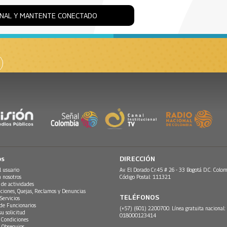
ONAL Y MANTENTE CONECTADO
os
DIRECCIÓN
l usuario
Av. El Dorado Cr.45 # 26 - 33 Bogotá D.C. Colom
n nosotros
Código Postal: 111321
 de actividades
ciones, Quejas, Reclamos y Denuncias
TELÉFONOS
Servicios
 de Funcionarios
(+57) (601) 2200700. Línea gratuita nacional:
su solicitud
018000123414
 Condiciones
 Obsequios