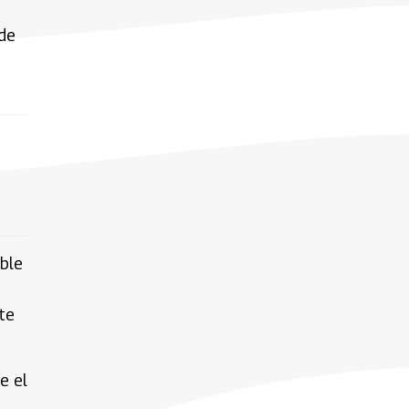
 de
ible
nte
e el