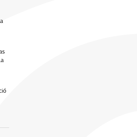
ña
as
la
ció