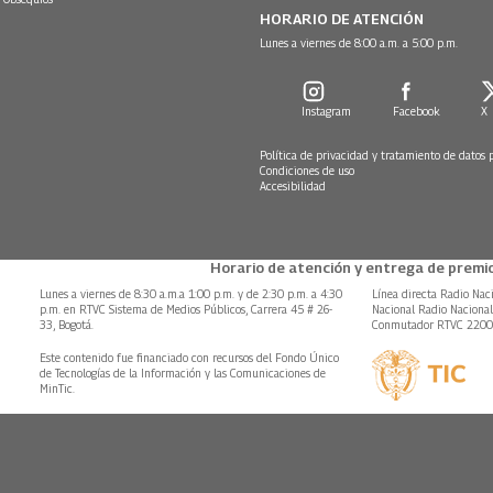
HORARIO DE ATENCIÓN
Lunes a viernes de 8:00 a.m. a 5:00 p.m.
Instagram
Facebook
X
Política de privacidad y tratamiento de datos 
Condiciones de uso
Accesibilidad
Horario de atención y entrega de premio
Lunes a viernes de 8:30 a.m.a 1:00 p.m. y de 2:30 p.m. a 4:30
Línea directa Radio Nac
p.m. en RTVC Sistema de Medios Públicos, Carrera 45 # 26-
Nacional Radio Naciona
33, Bogotá.
Conmutador RTVC 220
Este contenido fue financiado con recursos del Fondo Único
de Tecnologías de la Información y las Comunicaciones de
MinTic.