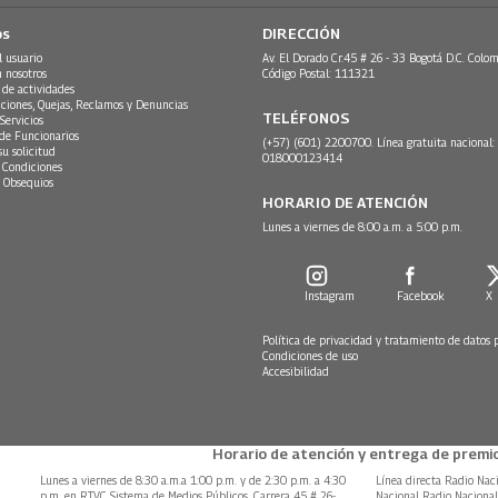
os
DIRECCIÓN
l usuario
Av. El Dorado Cr.45 # 26 - 33 Bogotá D.C. Colom
n nosotros
Código Postal: 111321
 de actividades
ciones, Quejas, Reclamos y Denuncias
TELÉFONOS
Servicios
 de Funcionarios
(+57) (601) 2200700. Línea gratuita nacional:
su solicitud
018000123414
 Condiciones
 Obsequios
HORARIO DE ATENCIÓN
Lunes a viernes de 8:00 a.m. a 5:00 p.m.
Instagram
Facebook
X
Política de privacidad y tratamiento de datos 
Condiciones de uso
Accesibilidad
Horario de atención y entrega de premio
Lunes a viernes de 8:30 a.m.a 1:00 p.m. y de 2:30 p.m. a 4:30
Línea directa Radio Nac
p.m. en RTVC Sistema de Medios Públicos, Carrera 45 # 26-
Nacional Radio Naciona