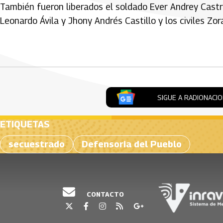
También fueron liberados el soldado Ever Andrey Castr
Leonardo Ávila y Jhony Andrés Castillo y los civiles Zo
Artículos Player
SIGUE A RADIONACI
ETIQUETAS
secuestrado
Defensoria del Pueblo
CONTACTO