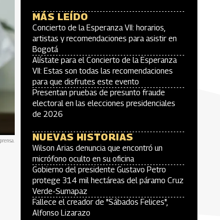
MÁS LEÍDO
Concierto de la Esperanza VII: horarios,
artistas y recomendaciones para asistir en
Bogotá
Alístate para el Concierto de la Esperanza
VII: Estas son todas las recomendaciones
para que disfrutes este evento
Presentan pruebas de presunto fraude
electoral en las elecciones presidenciales
de 2026
NUEVAS HISTORIAS
prensa.
Wilson Arias denuncia que encontró un
micrófono oculto en su oficina
Gobierno del presidente Gustavo Petro
protege 314 mil hectáreas del páramo Cruz
Verde-Sumapaz
Fallece el creador de "Sábados Felices",
Alfonso Lizarazo