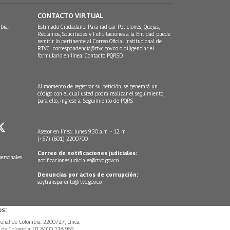
CONTACTO VIRTUAL
bia.
Estimado Ciudadano: Para radicar Peticiones, Quejas,
Reclamos, Solicitudes y Felicitaciones a la Entidad puede
remitir lo pertinente al Correo Oficial Institucional de
RTVC
correspondencia@rtvc.gov.co
o diligenciar el
formulario en línea:
Contacto PQRSD.
Al momento de registrar su petición, se generará un
código con el cual usted podrá realizar el seguimiento,
para ello, ingrese a:
Seguimiento de PQRS
Asesor en línea: lunes 9:30 a.m. - 12 m
(+57) (601) 2200700
Correo de notificaciones judiciales:
personales
notificacionesjudiciales@rtvc.gov.co
Denuncias por actos de corrupción:
soytransparente@rtvc.gov.co
s:
ional de Colombia: 2200727, Línea
l de Colombia: 01 8000 118 959.