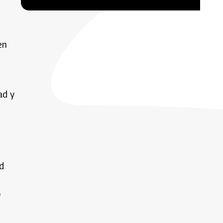
en
ad y
d
o