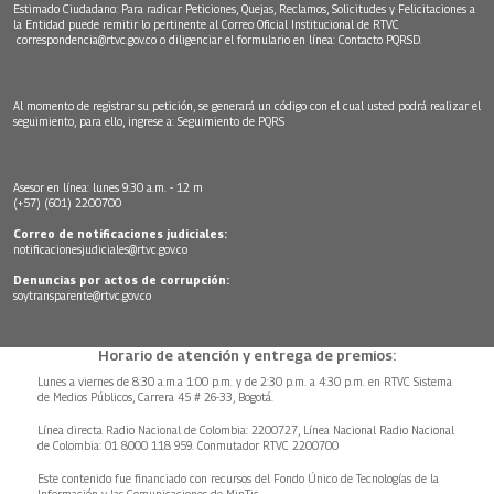
Estimado Ciudadano: Para radicar Peticiones, Quejas, Reclamos, Solicitudes y Felicitaciones a
la Entidad puede remitir lo pertinente al Correo Oficial Institucional de RTVC
correspondencia@rtvc.gov.co
o diligenciar el formulario en línea:
Contacto PQRSD.
Al momento de registrar su petición, se generará un código con el cual usted podrá realizar el
seguimiento, para ello, ingrese a:
Seguimiento de PQRS
Asesor en línea: lunes 9:30 a.m. - 12 m
(+57) (601) 2200700
Correo de notificaciones judiciales:
notificacionesjudiciales@rtvc.gov.co
Denuncias por actos de corrupción:
soytransparente@rtvc.gov.co
Horario de atención y entrega de premios:
Lunes a viernes de 8:30 a.m.a 1:00 p.m. y de 2:30 p.m. a 4:30 p.m. en RTVC Sistema
de Medios Públicos, Carrera 45 # 26-33, Bogotá.
Línea directa Radio Nacional de Colombia: 2200727, Línea Nacional Radio Nacional
de Colombia: 01 8000 118 959. Conmutador RTVC 2200700
Este contenido fue financiado con recursos del Fondo Único de Tecnologías de la
Información y las Comunicaciones de MinTic.