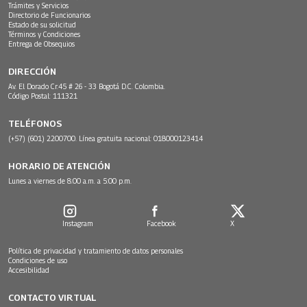
Trámites y Servicios
Directorio de Funcionarios
Estado de su solicitud
Términos y Condiciones
Entrega de Obsequios
DIRECCIÓN
Av. El Dorado Cr.45 # 26 - 33 Bogotá D.C. Colombia.
Código Postal: 111321
TELÉFONOS
(+57) (601) 2200700. Línea gratuita nacional: 018000123414
HORARIO DE ATENCIÓN
Lunes a viernes de 8:00 a.m. a 5:00 p.m.
Instagram
Facebook
X
Política de privacidad y tratamiento de datos personales
Condiciones de uso
Accesibilidad
CONTACTO VIRTUAL