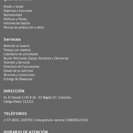
Misión y Visión
Objetivos y funciones
Normatividad
Políticas y Planes
Informes de Gestión
Manual de producción y estilo
Servicios
Atención al usuario
Trabaja con nosotros
Calendario de actividades
Buzón Peticiones, Quejas, Reclamos y Denuncias
Trámites y Servicios
Directorio de Funcionarios
Estado de su solicitud
Términos y Condiciones
Entrega de Obsequios
DIRECCIÓN
Av. El Dorado Cr.45 # 26 - 33 Bogotá D.C. Colombia.
Código Postal: 111321
TELÉFONOS
(+57) (601) 2200700. Línea gratuita nacional: 018000123414
HORARIO DE ATENCIÓN