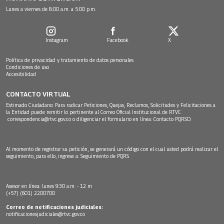
Lunes a viernes de 8:00 a.m. a 5:00 p.m.
Instagram
Facebook
X
Política de privacidad y tratamiento de datos personales
Condiciones de uso
Accesibilidad
CONTACTO VIRTUAL
Estimado Ciudadano: Para radicar Peticiones, Quejas, Reclamos, Solicitudes y Felicitaciones a
la Entidad puede remitir lo pertinente al Correo Oficial Institucional de RTVC
correspondencia@rtvc.gov.co
o diligenciar el formulario en línea:
Contacto PQRSD.
Al momento de registrar su petición, se generará un código con el cual usted podrá realizar el
seguimiento, para ello, ingrese a:
Seguimiento de PQRS
Asesor en línea: lunes 9:30 a.m. - 12 m
(+57) (601) 2200700
Correo de notificaciones judiciales:
notificacionesjudiciales@rtvc.gov.co