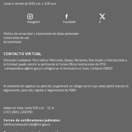
Lunes a viernes de 8:00 a.m. a 5:00 p.m.
Instagram
Facebook
X
Política de privacidad y tratamiento de datos personales
Condiciones de uso
Accesibilidad
CONTACTO VIRTUAL
Estimado Ciudadano: Para radicar Peticiones, Quejas, Reclamos, Solicitudes y Felicitaciones a
la Entidad puede remitir lo pertinente al Correo Oficial Institucional de RTVC
correspondencia@rtvc.gov.co
o diligenciar el formulario en línea:
Contacto PQRSD.
Al momento de registrar su petición, se generará un código con el cual usted podrá realizar el
seguimiento, para ello, ingrese a:
Seguimiento de PQRS
Asesor en línea: lunes 9:30 a.m. - 12 m
(+57) (601) 2200700
Correo de notificaciones judiciales:
notificacionesjudiciales@rtvc.gov.co