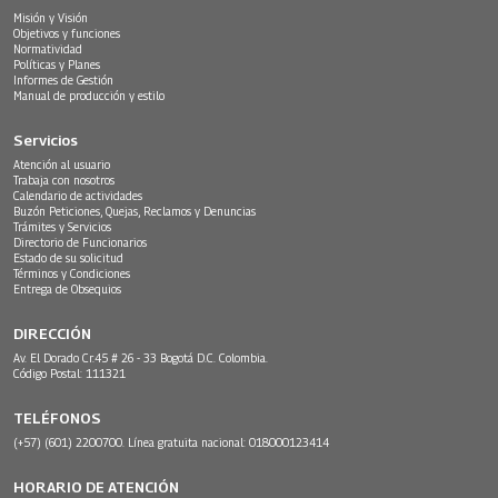
Misión y Visión
Objetivos y funciones
Normatividad
Políticas y Planes
Informes de Gestión
Manual de producción y estilo
Servicios
Atención al usuario
Trabaja con nosotros
Calendario de actividades
Buzón Peticiones, Quejas, Reclamos y Denuncias
Trámites y Servicios
Directorio de Funcionarios
Estado de su solicitud
Términos y Condiciones
Entrega de Obsequios
DIRECCIÓN
Av. El Dorado Cr.45 # 26 - 33 Bogotá D.C. Colombia.
Código Postal: 111321
TELÉFONOS
(+57) (601) 2200700. Línea gratuita nacional: 018000123414
HORARIO DE ATENCIÓN