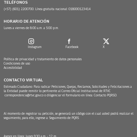
TELÉFONOS
(+57) (601) 2200700. Línea gratuita nacional: 018000123414
HORARIO DE ATENCIÓN
Lunes a viernes de 8:00 a.m. a 5:00 p.m.
Instagram
Facebook
X
Política de privacidad y tratamiento de datos personales
Condiciones de uso
Accesibilidad
CONTACTO VIRTUAL
Estimado Ciudadano: Para radicar Peticiones, Quejas, Reclamos, Solicitudes y Felicitaciones a
la Entidad puede remitir lo pertinente al Correo Oficial Institucional de RTVC
correspondencia@rtvc.gov.co
o diligenciar el formulario en línea:
Contacto PQRSD.
Al momento de registrar su petición, se generará un código con el cual usted podrá realizar el
seguimiento, para ello, ingrese a:
Seguimiento de PQRS
Asesor en línea: lunes 9:30 a.m. - 12 m