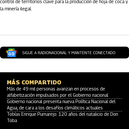
control de territorios clave para la producción de hoja de coca y
la minería ilegal.
Artículos Player
SIGUE A RADIONACIONAL Y MANTENTE CONECTADO
MÁS COMPARTIDO
Más de 49 mil personas avanzan en procesos de
alfabetización impulsados por el Gobierno nacional
Gobierno nacional presenta nueva Política Nacional del
Agua, de cara a los desafíos climáticos actuales
Tobías Enrique Pumarejo: 120 años del natalicio de Don
Toba