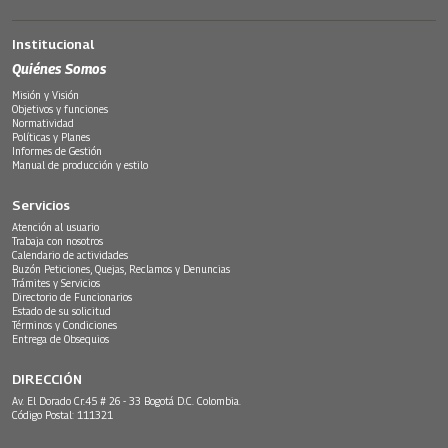
Institucional
Quiénes Somos
Misión y Visión
Objetivos y funciones
Normatividad
Políticas y Planes
Informes de Gestión
Manual de producción y estilo
Servicios
Atención al usuario
Trabaja con nosotros
Calendario de actividades
Buzón Peticiones, Quejas, Reclamos y Denuncias
Trámites y Servicios
Directorio de Funcionarios
Estado de su solicitud
Términos y Condiciones
Entrega de Obsequios
DIRECCIÓN
Av. El Dorado Cr.45 # 26 - 33 Bogotá D.C. Colombia.
Código Postal: 111321